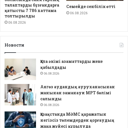
талаптарды бұзғандарға
Семейде сенбілік өтті
қатысты 7 786 хаттама
06.08.2026
толтырылды
06.08.2026
Новости
Қала әкімі азаматтарды жеке
қабылдады
06.08.2026
Аягөз аудандық ауруханасынан
жанынан заманауи МРТ бөлімі
салынды
06.08.2026
Қазақстанда МӘМС қаражатын
негізсіз төлемдерден қорғаудың
жаңа жүйесі құрылуда