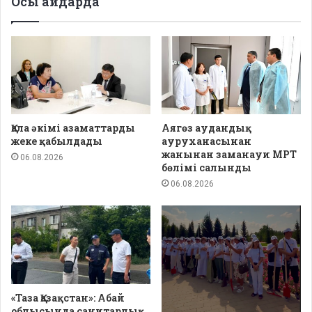
Осы айдарда
Қала әкімі азаматтарды
Аягөз аудандық
жеке қабылдады
ауруханасынан
жанынан заманауи МРТ
06.08.2026
бөлімі салынды
06.08.2026
«Таза Қазақстан»: Абай
облысында санитарлық