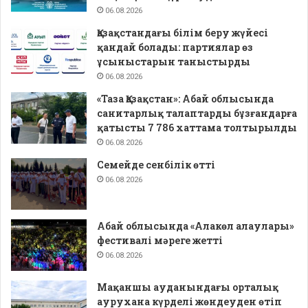
06.08.2026
Қазақстандағы білім беру жүйесі
қандай болады: партиялар өз
ұсыныстарын таныстырды
06.08.2026
«Таза Қазақстан»: Абай облысында
санитарлық талаптарды бұзғандарға
қатысты 7 786 хаттама толтырылды
06.08.2026
Семейде сенбілік өтті
06.08.2026
Абай облысында «Алакөл алаулары»
фестивалі мәреге жетті
06.08.2026
Мақаншы ауданындағы орталық
аурухана күрделі жөндеуден өтіп