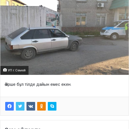
УП г.Семей
Әзірше бұл тілде дайын емес екен.