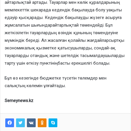
айтарлықтай артады. Тауарлар мен көлік құралдарының
мемлекеттік шекарада кедендік бақылауда болу уақыты
едәуір қысқарады. Кедендік бақылауды жүзеге асыруға
жұмсалатын шығындарайтарлықтай төмендейді. Бұл
жеткізілетін тауарлардың өзіндік құнының төмендеуіне
мүмкіндік береді. Ал жасалған қолайлы жағдайларсыртқы
экономикалық қызметке қатысушыларды, сондай-ақ
тауарларды отандық және шетелдік тасымалдаушыларды
тарту үшін өткізу пунктініңбасты ерекшелігі болады.
Бұл өз кезегінде бюджетке түсетін төлемдер мен
салықтың көлемін ұлғайтады.
Semeynews.kz