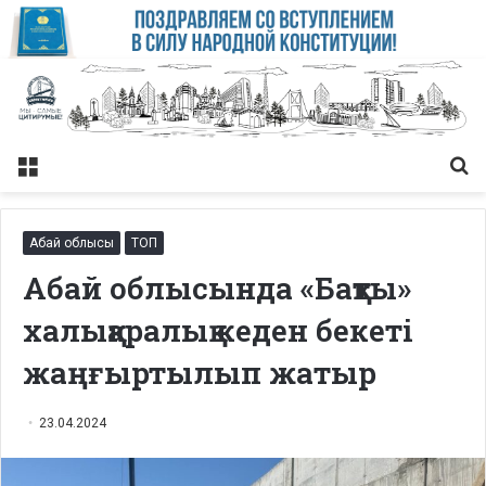
Меню
Із
Абай облысы
ТОП
Абай облысында «Бақты»
халықаралық кеден бекеті
жаңғыртылып жатыр
23.04.2024