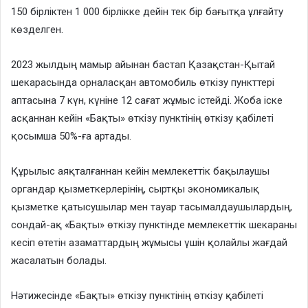
150 бірліктен 1 000 бірлікке дейін тек бір бағытқа ұлғайту
көзделген.
2023 жылдың мамыр айынан бастап Қазақстан-Қытай
шекарасында орналасқан автомобиль өткізу пункттері
аптасына 7 күн, күніне 12 сағат жұмыс істейді. Жоба іске
асқаннан кейін «Бақты» өткізу пунктінің өткізу қабілеті
қосымша 50%-ға артады.
Құрылыс аяқталғаннан кейін мемлекеттік бақылаушы
органдар қызметкерлерінің, сыртқы экономикалық
қызметке қатысушылар мен тауар тасымалдаушылардың,
сондай-ақ «Бақты» өткізу пунктінде мемлекеттік шекараны
кесіп өтетін азаматтардың жұмысы үшін қолайлы жағдай
жасалатын болады.
Нәтижесінде «Бақты» өткізу пунктінің өткізу қабілеті