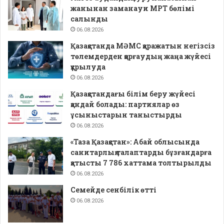
жанынан заманауи МРТ бөлімі
салынды
06.08.2026
Қазақстанда МӘМС қаражатын негізсіз
төлемдерден қорғаудың жаңа жүйесі
құрылуда
06.08.2026
Қазақстандағы білім беру жүйесі
қандай болады: партиялар өз
ұсыныстарын таныстырды
06.08.2026
«Таза Қазақстан»: Абай облысында
санитарлық талаптарды бұзғандарға
қатысты 7 786 хаттама толтырылды
06.08.2026
Семейде сенбілік өтті
06.08.2026