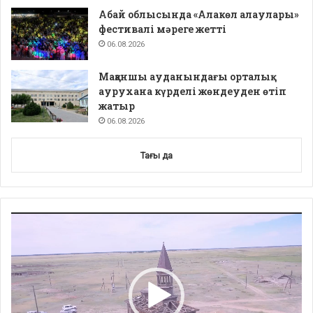
Абай облысында «Алакөл алаулары»
фестивалі мәреге жетті
06.08.2026
Мақаншы ауданындағы орталық
аурухана күрделі жөндеуден өтіп
жатыр
06.08.2026
Тағы да
Video
Player