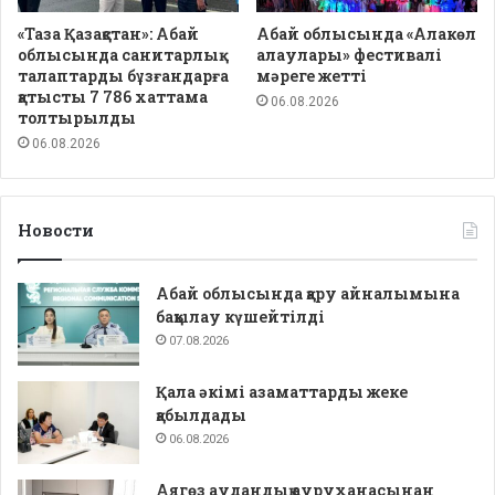
«Таза Қазақстан»: Абай
Абай облысында «Алакөл
облысында санитарлық
алаулары» фестивалі
талаптарды бұзғандарға
мәреге жетті
қатысты 7 786 хаттама
06.08.2026
толтырылды
06.08.2026
Новости
Абай облысында қару айналымына
бақылау күшейтілді
07.08.2026
Қала әкімі азаматтарды жеке
қабылдады
06.08.2026
Аягөз аудандық ауруханасынан