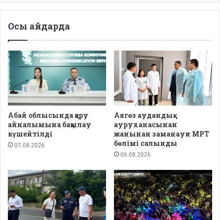
Осы айдарда
Абай облысында қару
Аягөз аудандық
айналымына бақылау
ауруханасынан
күшейтілді
жанынан заманауи МРТ
бөлімі салынды
07.08.2026
06.08.2026