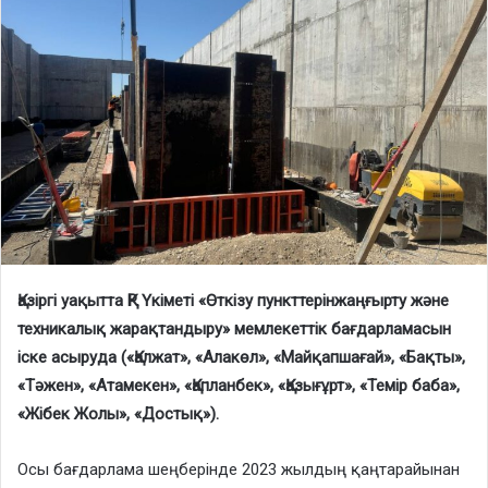
Қазіргі уақытта ҚР Үкіметі «Өткізу пункттерінжаңғырту және
техникалық жарақтандыру» мемлекеттік бағдарламасын
іске асыруда («Қалжат», «Алакөл», «Майқапшағай», «Бақты»,
«Тәжен», «Атамекен», «Қапланбек», «Қазығұрт», «Темір баба»,
«Жібек Жолы», «Достық»).
Осы бағдарлама шеңберінде 2023 жылдың қаңтарайынан