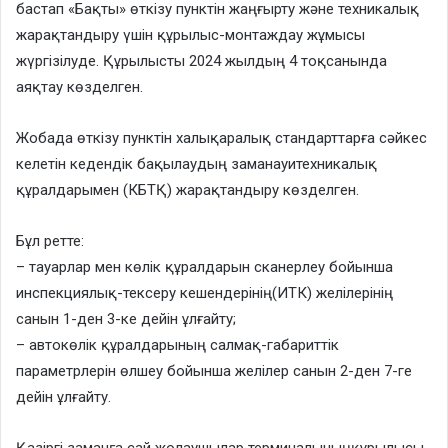
бастап «Бақты» өткізу пунктін жаңғырту және техникалық
жарақтандыру үшін құрылыс-монтаждау жұмысы
жүргізілуде. Құрылысты 2024 жылдың 4 тоқсанында
аяқтау көзделген.
Жобада өткізу пунктін халықаралық стандарттарға сәйкес
келетін кедендік бақылаудың заманауитехникалық
құралдарымен (КБТҚ) жарақтандыру көзделген.
Бұл ретте:
– тауарлар мен көлік құралдарын сканерлеу бойынша
инспекциялық-тексеру кешендерінің(ИТК) желілерінің
санын 1-ден 3-ке дейін ұлғайту;
– автокөлік құралдарының салмақ-габариттік
параметрлерін өлшеу бойынша желілер санын 2-ден 7-ге
дейін ұлғайту.
Қазіргі заманға сай жолаушылар терминалыныңқұрылысы