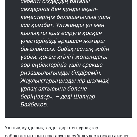
себепті сіздердің баталы
сөздеріңіз бен құнды ақыл-
кеңестеріңіз болашағымыз үшін
аса қымбат. Ұлтжанды ұл мен
қылықты қыз өсіруге қосқан
үлестеріңізді әрқашан жоғары
бағалаймыз. Сабақтастық жібін
үзбей, қоғам игілігі жолындағы
зор еңбектеріңіз үшін ерекше
ризашылығымды білдіремін.
Жаулықтарыңызды кір шалмай,
ұрпақ алғысына бөлене
беріңіздер», – деді Шалқар
Байбеков.
Ұлттық құндылықтарды дәріптеп, ұрпақтар
сабақтастығының сақталуына сүбелі үлес қосқан әжелер