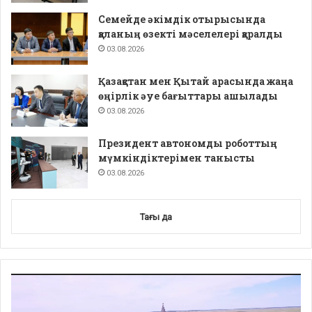
Семейде әкімдік отырысында
қаланың өзекті мәселелері қаралды
03.08.2026
Қазақстан мен Қытай арасында жаңа
өңірлік әуе бағыттары ашылады
03.08.2026
Президент автономды роботтың
мүмкіндіктерімен танысты
03.08.2026
Тағы да
Video
Player