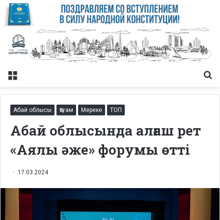
Меню
Із
Абай облысы
Қоғам
Мереке
ТОП
Абай облысында алғаш рет
«Аялы әже» форумы өтті
17.03.2024