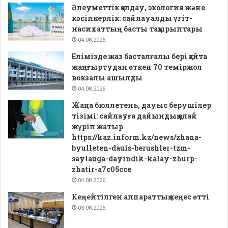
Әлеуметтік қолдау, экология және
кәсіпкерлік: сайлауалды үгіт-
насихаттың басты тақырыптары
04.08.2026
Елімізде жаз басталғалы бері қайта
жаңғыртудан өткен 70 теміржол
вокзалы ашылды
04.08.2026
Жаңа бюллетень, дауыс берушілер
тізімі: сайлауға дайындық қалай
жүріп жатыр
https://kaz.inform.kz/news/zhana-
byulleten-dauis-berushler-tzm-
saylauga-dayindik-kalay-zhurp-
zhatir-a7c05cce
04.08.2026
Кеңейтілген аппараттық кеңес өтті
03.08.2026