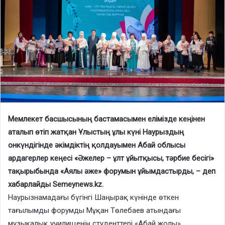
Мемлекет басшысының бастамасымен елімізде кеңінен
аталып өтіп жатқан Ұлыстың ұлы күні Наурыздың
онкүндігінде әкімдіктің қолдауымен Абай облысы
ардагерлер кеңесі «Әжелер – ұлт ұйытқысы, тәрбие бесігі»
тақырыбында «Аялы әже» форумын ұйымдастырды, – деп
хабарлайды Semeynews.kz.
Наурызнамадағы бүгінгі Шаңырақ күнінде өткен
тағылымды форумды Мұқан Төлебаев атындағы
музыкалық училищенің студенттері «Абай жолы»