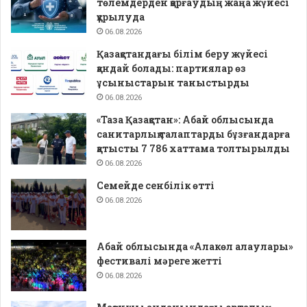
төлемдерден қорғаудың жаңа жүйесі
құрылуда
06.08.2026
Қазақстандағы білім беру жүйесі
қандай болады: партиялар өз
ұсыныстарын таныстырды
06.08.2026
«Таза Қазақстан»: Абай облысында
санитарлық талаптарды бұзғандарға
қатысты 7 786 хаттама толтырылды
06.08.2026
Семейде сенбілік өтті
06.08.2026
Абай облысында «Алакөл алаулары»
фестивалі мәреге жетті
06.08.2026