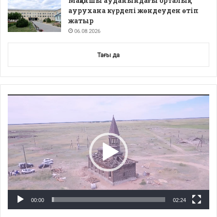
Мақаншы ауданындағы орталық
аурухана күрделі жөндеуден өтіп
жатыр
06.08.2026
Тағы да
Video
Player
00:00
02:24