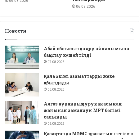
06.08.2026
06.08.2026
Новости
Абай облысында қару айналымына
бақылау күшейтілді
07.08.2026
Қала әкімі азаматтарды жеке
қабылдады
06.08.2026
Аягөз аудандық ауруханасынан
жанынан заманауи МРТ бөлімі
салынды
06.08.2026
Қазақстанда МӘМС қаражатын негізсіз