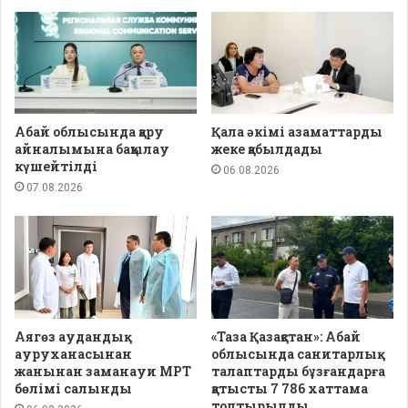
Абай облысында қару
Қала әкімі азаматтарды
айналымына бақылау
жеке қабылдады
күшейтілді
06.08.2026
07.08.2026
Аягөз аудандық
«Таза Қазақстан»: Абай
ауруханасынан
облысында санитарлық
жанынан заманауи МРТ
талаптарды бұзғандарға
бөлімі салынды
қатысты 7 786 хаттама
толтырылды