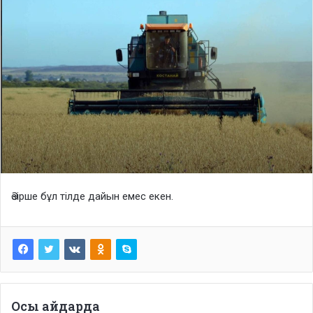
Әзірше бұл тілде дайын емес екен.
Осы айдарда