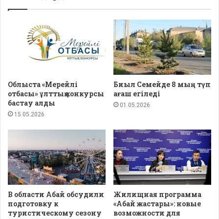
Облыста «Мерейлі
Биыл Семейде 8 мың түп
отбасы» ұлттық конкурсы
ағаш егіледі
бастау алды
01.05.2026
15.05.2026
В области Абай обсудили
Жилищная программа
подготовку к
«Абай жастары»: новые
туристическому сезону
возможности для