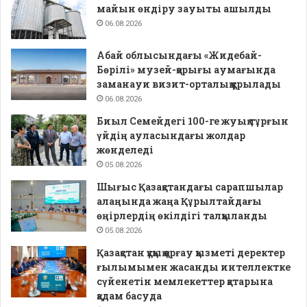
майын өндіру зауыты ашылды
06.08.2026
Абай облысындағы «Жидебай-
Бөрілі» музей-қорығы аумағында
заманауи визит-орталық құрылады
06.08.2026
Биыл Семейдегі 100-ге жуық тұрғын
үйдің ауласындағы жолдар
жөнделеді
05.08.2026
Шығыс Қазақстандағы сарапшылар
алаңында жаңа Құрылтайдағы
өңірлердің өкілдігі талқыланды
05.08.2026
Қазақстан құқық қорғау қызметі деректер
ғылымымен жасанды интеллектке
сүйенетін мемлекеттер қатарына
қадам басуда