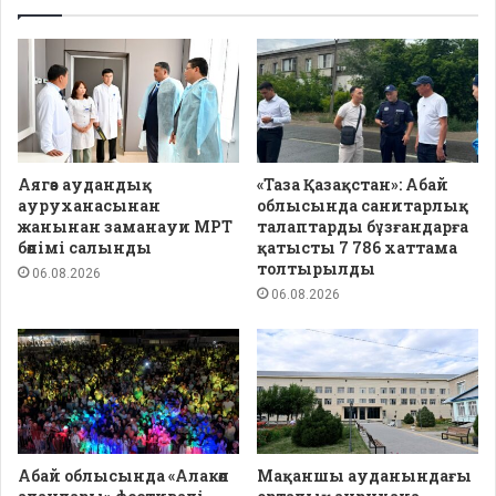
Аягөз аудандық
«Таза Қазақстан»: Абай
ауруханасынан
облысында санитарлық
жанынан заманауи МРТ
талаптарды бұзғандарға
бөлімі салынды
қатысты 7 786 хаттама
толтырылды
06.08.2026
06.08.2026
Абай облысында «Алакөл
Мақаншы ауданындағы