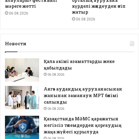
алаулары» фестивалі
орталық аурухана
мәреге жетті
күрделі жөндеуден өтіп
жатыр
06.08.2026
06.08.2026
Новости
Қала әкімі азаматтарды жеке
қабылдады
06.08.2026
Аягөз аудандық ауруханасынан
жанынан заманауи МРТ бөлімі
салынды
06.08.2026
Қазақстанда МӘМС қаражатын
негізсіз төлемдерден қорғаудың
жаңа жүйесі құрылуда
06.08.2026