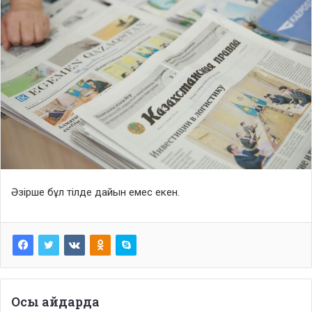
Әзірше бұл тілде дайын емес екен.
Осы айдарда