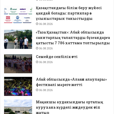
Қазақстандағы білім беру жүйесі
қандай болады: партиялар өз
ұсыныстарын таныстырды
06.08.2026
«Таза Қазақстан»: Абай облысында
санитарлық талаптарды бұзғандарға
қатысты 7 786 хаттама толтырылды
06.08.2026
Семейде сенбілік өтті
06.08.2026
Абай облысында «Алакөл алаулары»
фестивалі мәреге жетті
06.08.2026
Мақаншы ауданындағы орталық
аурухана күрделі жөндеуден өтіп
жатыр