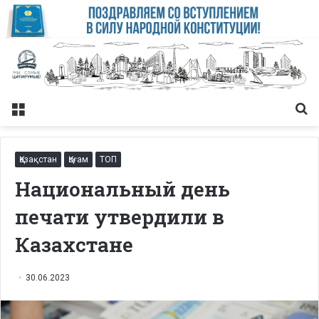
Меню
Із
Қазақстан
Қоғам
ТОП
Национальный день
печати утвердили в
Казахстане
30.06.2023