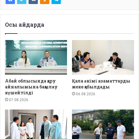
Осы айдарда
Абай облысында қару
Қала әкімі азаматтарды
айналымына бақылау
жеке қабылдады
күшейтілді
06.08.2026
07.08.2026