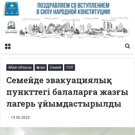
Меню
Із
Абай облысы
Қоғам
Семей
ТОП
Семейде эвакуациялық
пункттегі балаларға жазғы
лагерь ұйымдастырылды
13.06.2023