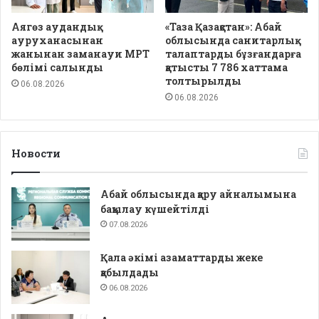
Аягөз аудандық
«Таза Қазақстан»: Абай
ауруханасынан
облысында санитарлық
жанынан заманауи МРТ
талаптарды бұзғандарға
бөлімі салынды
қатысты 7 786 хаттама
толтырылды
06.08.2026
06.08.2026
Новости
Абай облысында қару айналымына
бақылау күшейтілді
07.08.2026
Қала әкімі азаматтарды жеке
қабылдады
06.08.2026