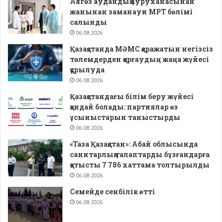
Аягөз аудандық ауруханасынан
жанынан заманауи МРТ бөлімі
салынды
06.08.2026
Қазақстанда МӘМС қаражатын негізсіз
төлемдерден қорғаудың жаңа жүйесі
құрылуда
06.08.2026
Қазақстандағы білім беру жүйесі
қандай болады: партиялар өз
ұсыныстарын таныстырды
06.08.2026
«Таза Қазақстан»: Абай облысында
санитарлық талаптарды бұзғандарға
қатысты 7 786 хаттама толтырылды
06.08.2026
Семейде сенбілік өтті
06.08.2026