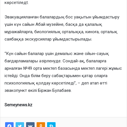
көрсетілeдt.
Эвакуацияланған балалардың бос уақытын ұйымдастыру
үшін күн сайын Абай музейіне, басқа да қалалық
мұражайларға, биологиялық орталыққа, киноға, орталық
саябаққа экскурсиялар ұйымдастырылады.
“Күн сайын балалар үшін демалыс және ойын-сауық
бағдарламалары әзірленуде. Сондай-ақ, балаларға
арналған №49 орта мектеп базасында мектеп лагері жұмыс
істейді. Онда білім беру сабақтарымен қатар оларға
психологиялық қолдау көрсетіледі”, – деп атап өтті
эвакопункт өкілі Біржан Булабаев.
Semeynews.kz