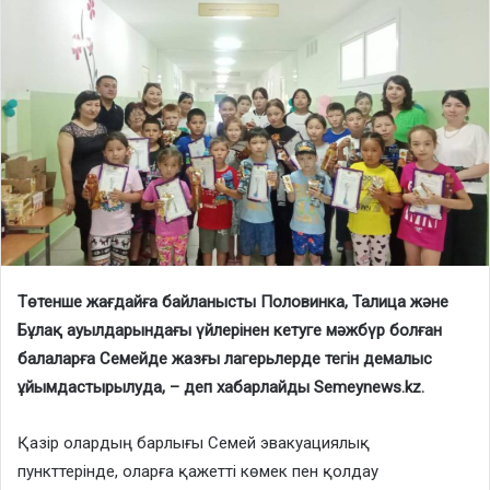
Төтенше жағдайға байланысты Половинка, Талица және
Бұлақ ауылдарындағы үйлерінен кетуге мәжбүр болған
балаларға Семейде жазғы лагерьлерде тегін демалыс
ұйымдастырылуда, – деп хабарлайды Semeynews.kz.
Қазір олардың барлығы Семей эвакуациялық
пункттерінде, оларға қажетті көмек пен қолдау