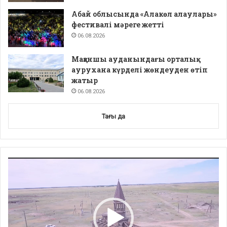
Абай облысында «Алакөл алаулары»
фестивалі мәреге жетті
06.08.2026
Мақаншы ауданындағы орталық
аурухана күрделі жөндеуден өтіп
жатыр
06.08.2026
Тағы да
Video
Player