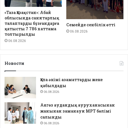
«Таза Қазақстан»: Абай
облысында санитарлық
талаптарды бұзғандарға
Семейде сенбілік өтті
қатысты 7 786 хаттама
06.08.2026
толтырылды
06.08.2026
Новости
Қала әкімі азаматтарды жеке
қабылдады
06.08.2026
Аягөз аудандық ауруханасынан
жанынан заманауи МРТ бөлімі
салынды
06.08.2026