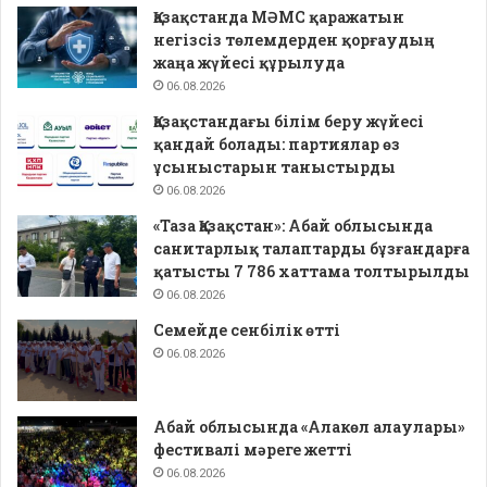
Қазақстанда МӘМС қаражатын
негізсіз төлемдерден қорғаудың
жаңа жүйесі құрылуда
06.08.2026
Қазақстандағы білім беру жүйесі
қандай болады: партиялар өз
ұсыныстарын таныстырды
06.08.2026
«Таза Қазақстан»: Абай облысында
санитарлық талаптарды бұзғандарға
қатысты 7 786 хаттама толтырылды
06.08.2026
Семейде сенбілік өтті
06.08.2026
Абай облысында «Алакөл алаулары»
фестивалі мәреге жетті
06.08.2026