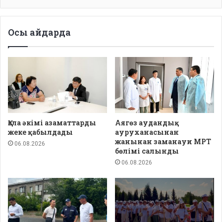
Осы айдарда
Қала әкімі азаматтарды
Аягөз аудандық
жеке қабылдады
ауруханасынан
жанынан заманауи МРТ
06.08.2026
бөлімі салынды
06.08.2026