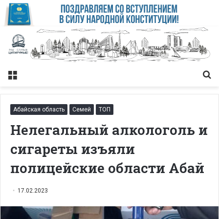
Меню
Із
Абайская область
Семей
ТОП
Нелегальный алкологоль и
сигареты изъяли
полицейские области Абай
17.02.2023