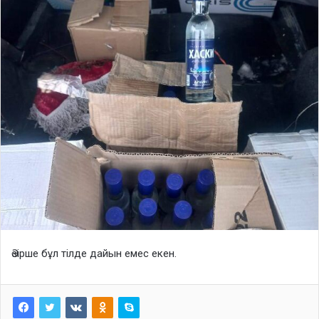
Әзірше бұл тілде дайын емес екен.