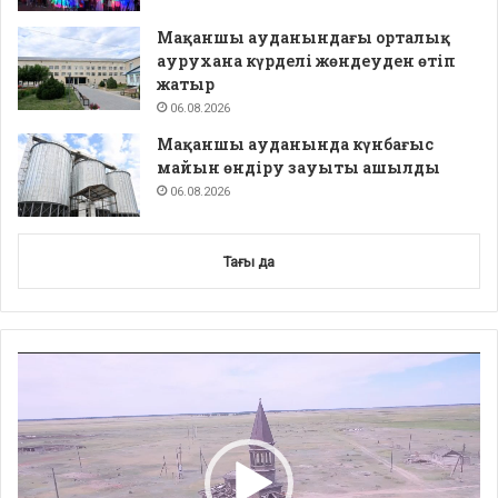
Мақаншы ауданындағы орталық
аурухана күрделі жөндеуден өтіп
жатыр
06.08.2026
Мақаншы ауданында күнбағыс
майын өндіру зауыты ашылды
06.08.2026
Тағы да
Video
Player