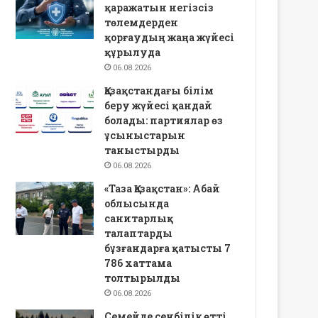
қаражатын негізсіз
төлемдерден
қорғаудың жаңа жүйесі
құрылуда
06.08.2026
Қазақстандағы білім
беру жүйесі қандай
болады: партиялар өз
ұсыныстарын
таныстырды
06.08.2026
«Таза Қазақстан»: Абай
облысында
санитарлық
талаптарды
бұзғандарға қатысты 7
786 хаттама
толтырылды
06.08.2026
Семейде сенбілік өтті