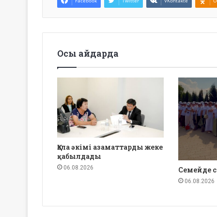
Facebook
Twitter
VKontakte
O
Осы айдарда
Қала әкімі азаматтарды жеке
қабылдады
06.08.2026
Семейде с
06.08.2026