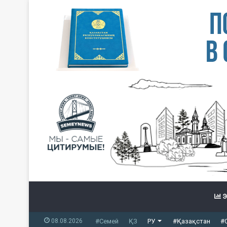
Э
08.08.2026
#Семей
ҚЗ
РУ
#Қазақстан
#