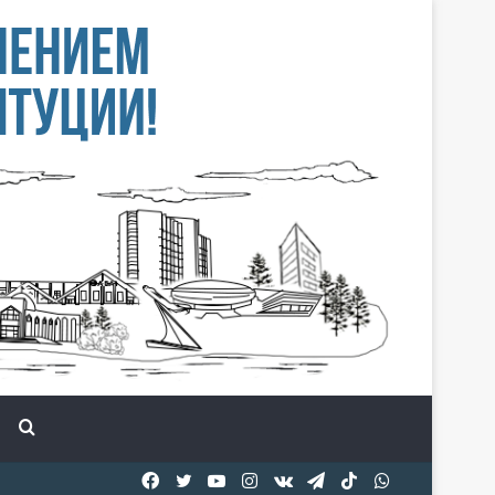
Іздеу
Facebook
Twitter
YouTube
Instagram
vk.com
Telegram
TikTok
WhatsApp