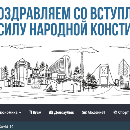
кономика
Қоғам
Денсаулық
Мәдениет
Спорт
Covid-19