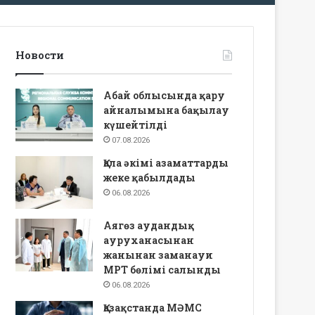
Новости
Абай облысында қару
айналымына бақылау
күшейтілді
07.08.2026
Қала әкімі азаматтарды
жеке қабылдады
06.08.2026
Аягөз аудандық
ауруханасынан
жанынан заманауи
МРТ бөлімі салынды
06.08.2026
Қазақстанда МӘМС