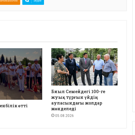
dnoklassniki
Skype
Биыл Семейдегі 100-ге
жуық тұрғын үйдің
ауласындағы жолдар
енбілік өтті
жөнделеді
05.08.2026