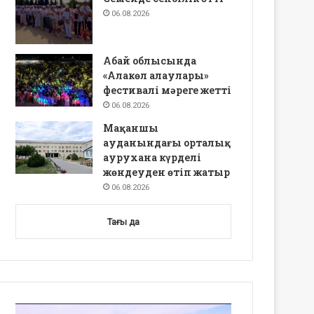
06.08.2026
Абай облысында
«Алакөл алаулары»
фестивалі мәреге жетті
06.08.2026
Мақаншы
ауданындағы орталық
аурухана күрделі
жөндеуден өтіп жатыр
06.08.2026
Тағы да
Video