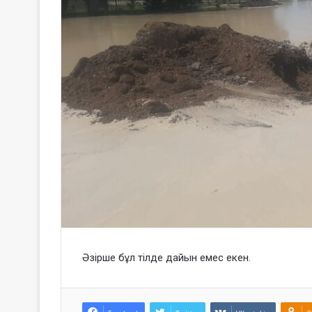
Әзірше бұл тілде дайын емес екен.