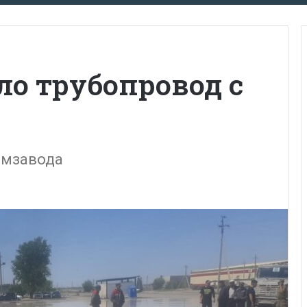
ло трубопровод с
емзавода