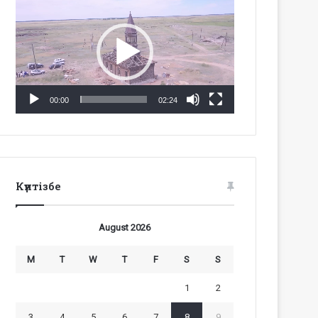
Player
00:00
02:24
Күнтізбе
August 2026
M
T
W
T
F
S
S
1
2
3
4
5
6
7
8
9