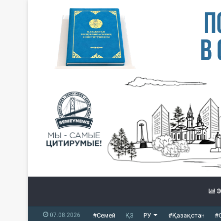
Э
07.08.2026
#Семей
ҚЗ
РУ
#Қазақстан
#