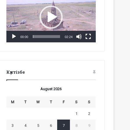
Player
00:00
02:24
Күнтізбе
August 2026
M
T
W
T
F
S
S
1
2
3
4
5
6
7
8
9