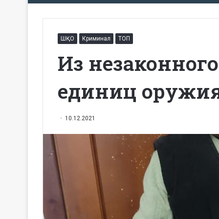
ШҚО
Криминал
ТОП
Из незаконного
единиц оружия
10.12.2021