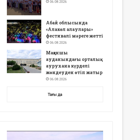
06.08.2026
Абай облысында
«Алакөл алаулары»
фестивалі мәреге жетті
06.08.2026
Мақаншы
ауданындағы орталық
аурухана күрделі
жөндеуден өтіп жатыр
06.08.2026
Тағы да
Video