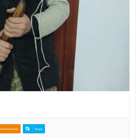
dnoklassniki
Skype