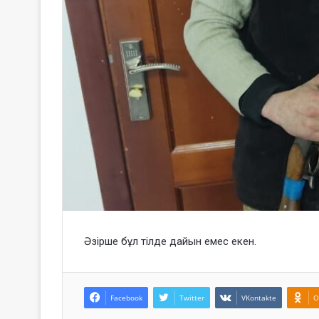
Әзірше бұл тілде дайын емес екен.
Facebook
Twitter
VKontakte
O