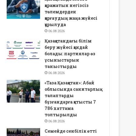
қаражатын негізсіз
төлемдерден
қорғаудың жаңа жүйесі
құрылуда
06.08.2026
Қазақстандағы білім
беру жүйесі қандай
болады: партиялар өз
ұсыныстарын
таныстырды
06.08.2026
«Таза Қазақстан»: Абай
облысында санитарлық
талаптарды
бұзғандарға қатысты 7
786 хаттама
толтырылды
06.08.2026
Семейде сенбілік өтті