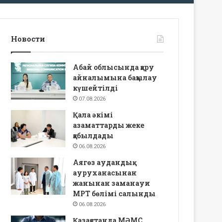
Новости
Абай облысында қару
айналымына бақылау
күшейтілді
07.08.2026
Қала әкімі
азаматтарды жеке
қабылдады
06.08.2026
Аягөз аудандық
ауруханасынан
жанынан заманауи
МРТ бөлімі салынды
06.08.2026
Қазақстанда МӘМС