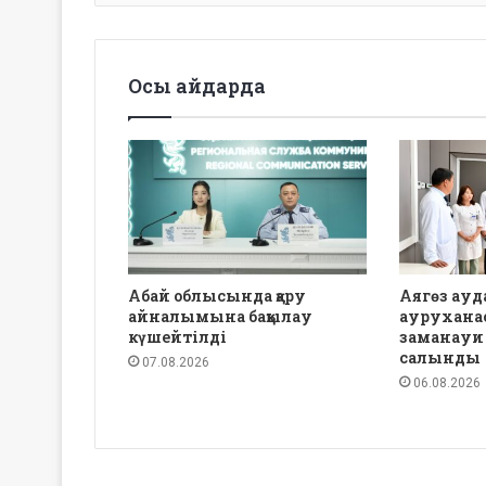
Осы айдарда
Абай облысында қару
Аягөз ауд
айналымына бақылау
аурухана
күшейтілді
заманауи
салынды
07.08.2026
06.08.2026