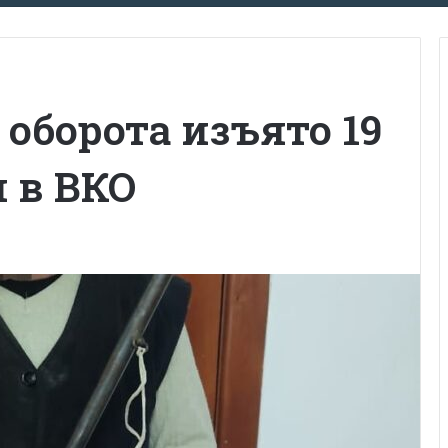
 оборота изъято 19
 в ВКО