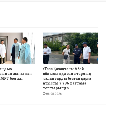
андық
«Таза Қазақстан»: Абай
сынан жанынан
облысында санитарлық
 МРТ бөлімі
талаптарды бұзғандарға
қатысты 7 786 хаттама
толтырылды
06.08.2026