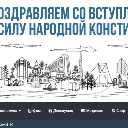
кономика
Қоғам
Денсаулық
Мәдениет
Спорт
Covid-19