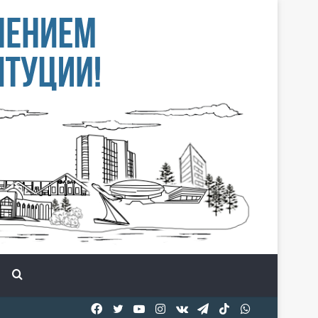
Іздеу
Facebook
Twitter
YouTube
Instagram
vk.com
Telegram
TikTok
WhatsApp