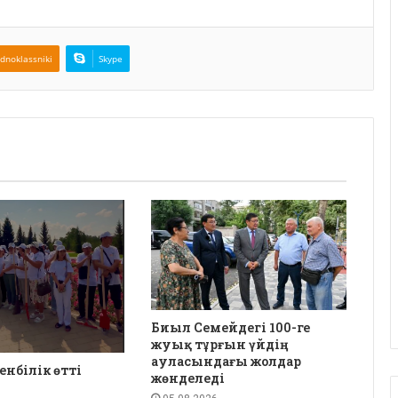
dnoklassniki
Skype
Биыл Семейдегі 100-ге
жуық тұрғын үйдің
ауласындағы жолдар
енбілік өтті
жөнделеді