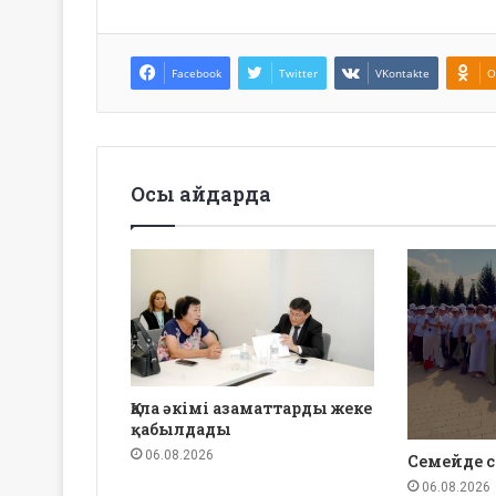
Facebook
Twitter
VKontakte
O
Осы айдарда
Қала әкімі азаматтарды жеке
қабылдады
06.08.2026
Семейде с
06.08.2026