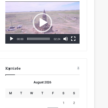
Video
Player
00:00
02:24
Күнтізбе
August 2026
M
T
W
T
F
S
S
1
2