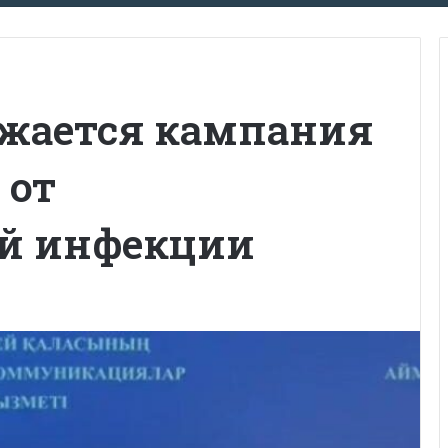
лжается кампания
 от
ой инфекции