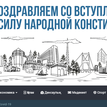
кономика
Қоғам
Денсаулық
Мәдениет
Спорт
Covid-19