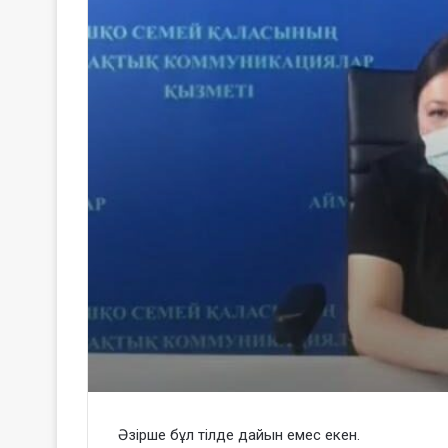
Әзірше бұл тілде дайын емес екен.