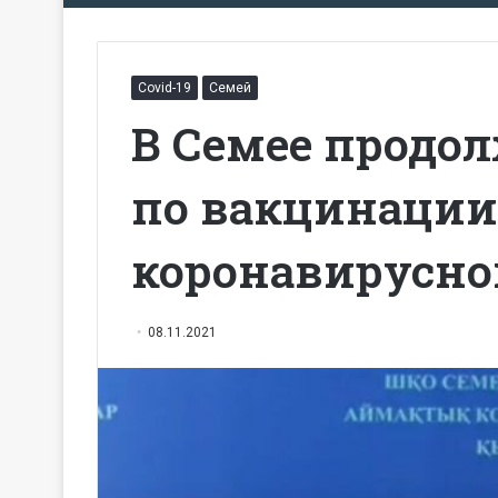
Covid-19
Семей
В Семее продо
по вакцинации
коронавирусн
08.11.2021