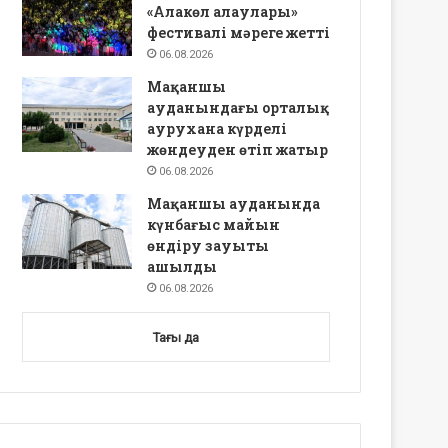
«Алакөл алаулары»
фестивалі мәреге жетті
06.08.2026
Мақаншы
ауданындағы орталық
аурухана күрделі
жөндеуден өтіп жатыр
06.08.2026
Мақаншы ауданында
күнбағыс майын
өндіру зауыты
ашылды
06.08.2026
Тағы да