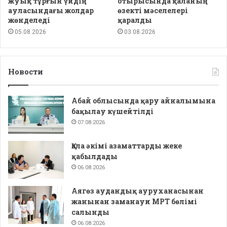
жуық тұрғын үйдің
отырысында қаланың
ауласындағы жолдар
өзекті мәселелері
жөнделеді
қаралды
05.08.2026
03.08.2026
Новости
Абай облысында қару айналымына
бақылау күшейтілді
07.08.2026
Қала әкімі азаматтарды жеке
қабылдады
06.08.2026
Аягөз аудандық ауруханасынан
жанынан заманауи МРТ бөлімі
салынды
06.08.2026