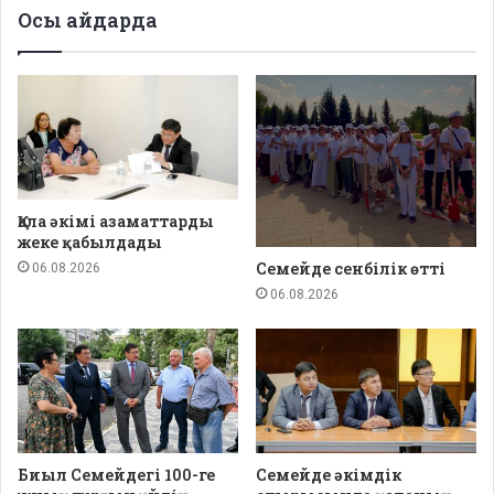
Осы айдарда
Қала әкімі азаматтарды
жеке қабылдады
Семейде сенбілік өтті
06.08.2026
06.08.2026
Биыл Семейдегі 100-ге
Семейде әкімдік