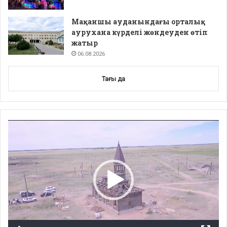
Мақаншы ауданындағы орталық
аурухана күрделі жөндеуден өтіп
жатыр
06.08.2026
Тағы да
Video
Player