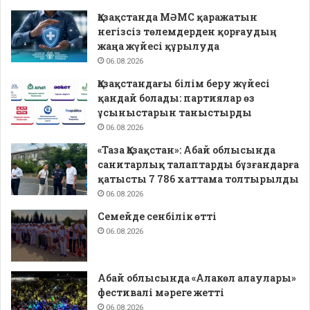
Қазақстанда МӘМС қаражатын
негізсіз төлемдерден қорғаудың
жаңа жүйесі құрылуда
06.08.2026
Қазақстандағы білім беру жүйесі
қандай болады: партиялар өз
ұсыныстарын таныстырды
06.08.2026
«Таза Қазақстан»: Абай облысында
санитарлық талаптарды бұзғандарға
қатысты 7 786 хаттама толтырылды
06.08.2026
Семейде сенбілік өтті
06.08.2026
Абай облысында «Алакөл алаулары»
фестивалі мәреге жетті
06.08.2026