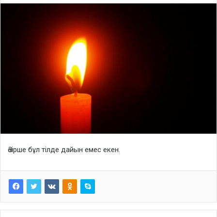
Әзірше бұл тілде дайын емес екен.