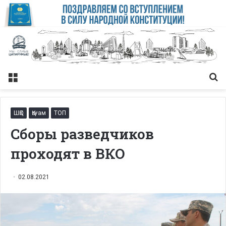
Меню
Із
ШҚО
Қоғам
ТОП
Сборы разведчиков
проходят в ВКО
02.08.2021