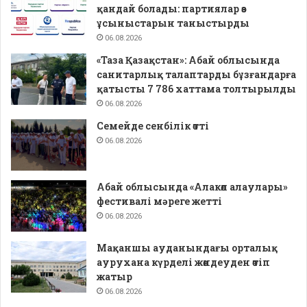
қандай болады: партиялар өз
ұсыныстарын таныстырды
06.08.2026
«Таза Қазақстан»: Абай облысында
санитарлық талаптарды бұзғандарға
қатысты 7 786 хаттама толтырылды
06.08.2026
Семейде сенбілік өтті
06.08.2026
Абай облысында «Алакөл алаулары»
фестивалі мәреге жетті
06.08.2026
Мақаншы ауданындағы орталық
аурухана күрделі жөндеуден өтіп
жатыр
06.08.2026