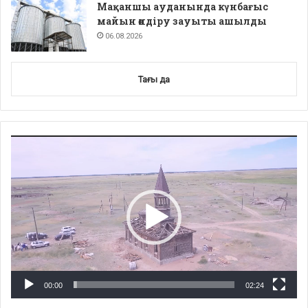
Мақаншы ауданында күнбағыс
майын өндіру зауыты ашылды
06.08.2026
Тағы да
Video
Player
00:00
02:24