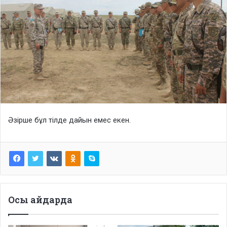
Әзірше бұл тілде дайын емес екен.
Осы айдарда