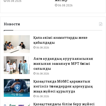
06.08.2026
06.08.2026
Новости
Қала әкімі азаматтарды жеке
қабылдады
06.08.2026
Аягөз аудандық ауруханасынан
жанынан заманауи МРТ бөлімі
салынды
06.08.2026
Қазақстанда МӘМС қаражатын
негізсіз төлемдерден қорғаудың
жаңа жүйесі құрылуда
06.08.2026
Қазақстандағы білім беру жүйесі