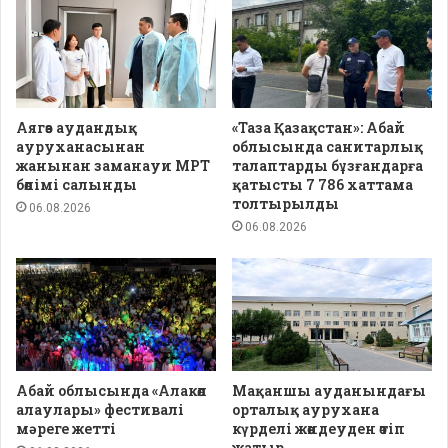
Аягөз аудандық
«Таза Қазақстан»: Абай
ауруханасынан
облысында санитарлық
жанынан заманауи МРТ
талаптарды бұзғандарға
бөлімі салынды
қатысты 7 786 хаттама
толтырылды
06.08.2026
06.08.2026
Абай облысында «Алакөл
Мақаншы ауданындағы
алаулары» фестивалі
орталық аурухана
мәреге жетті
күрделі жөндеуден өтіп
жатыр