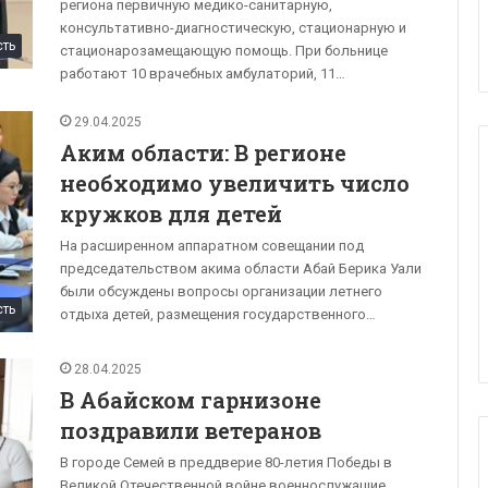
региона первичную медико-санитарную,
консультативно-диагностическую, стационарную и
сть
стационарозамещающую помощь. При больнице
работают 10 врачебных амбулаторий, 11…
29.04.2025
Аким области: В регионе
необходимо увеличить число
кружков для детей
На расширенном аппаратном совещании под
председательством акима области Абай Берика Уали
были обсуждены вопросы организации летнего
сть
отдыха детей, размещения государственного…
28.04.2025
В Абайском гарнизоне
поздравили ветеранов
В городе Семей в преддверие 80-летия Победы в
Великой Отечественной войне военнослужащие