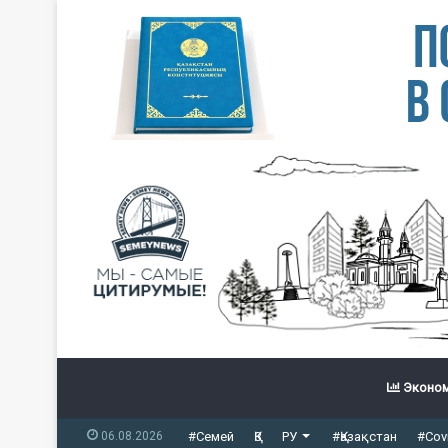
Эконом
06.08.2026
#Семей
ҚЗ
РУ
#Қазақстан
#Cov