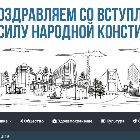
ика
Общество
Здравоохранение
Культура
С
id-19