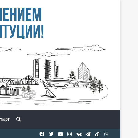
Іздеу
порт
Facebook
Twitter
YouTube
Instagram
vk.com
Telegram
TikTok
WhatsApp