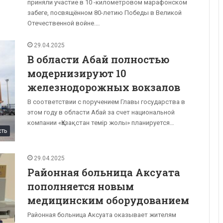
приняли участие в 10 -километровом марафонском
забеге, посвящённом 80-летию Победы в Великой
Отечественной войне.…
29.04.2025
В области Абай полностью
модернизируют 10
железнодорожных вокзалов
В соответствии с поручением Главы государства в
этом году в области Абай за счет национальной
компании «Қазақстан темір жолы» планируется…
сть
29.04.2025
Районная больница Аксуата
пополняется новым
медицинским оборудованием
Районная больница Аксуата оказывает жителям