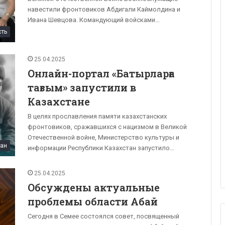
навестили фронтовиков Абдигали Каймолдина и
Ивана Шевцова. Командующий войсками…
сть
25.04.2025
Онлайн-портал «Батырларға
тағзым» запустили в
Казахстане
В целях прославления памяти казахстанских
фронтовиков, сражавшихся с нацизмом в Великой
Отечественной войне, Министерство культуры и
тан
информации Республики Казахстан запустило…
25.04.2025
Обсуждены актуальные
проблемы области Абай
Сегодня в Семее состоялся совет, посвященный