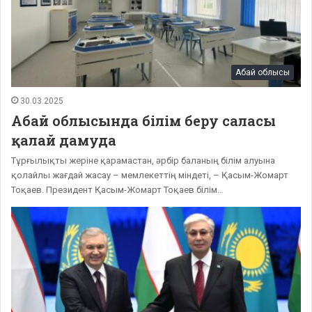
Абай облысы
30.03.2025
Абай облысында білім беру саласы
қалай дамуда
Тұрғылықты жеріне қарамастан, әрбір баланың білім алуына
қолайлы жағдай жасау – мемлекеттің міндеті, – Қасым-Жомарт
Тоқаев. Президент Қасым-Жомарт Тоқаев білім…