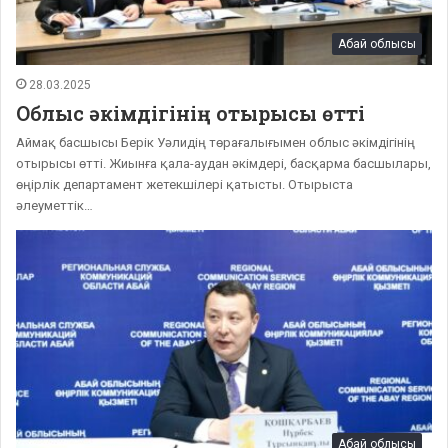
Абай облысы
28.03.2025
Облыс әкімдігінің отырысы өтті
Аймақ басшысы Берік Уәлидің төрағалығымен облыс әкімдігінің
отырысы өтті. Жиынға қала-аудан әкімдері, басқарма басшылары,
өңірлік департамент жетекшілері қатысты. Отырыста
әлеуметтік…
Абай облысы