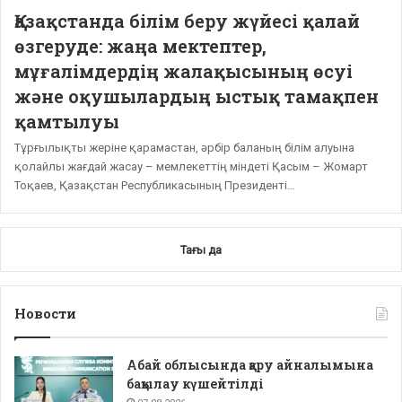
Қазақстанда білім беру жүйесі қалай
өзгеруде: жаңа мектептер,
мұғалімдердің жалақысының өсуі
және оқушылардың ыстық тамақпен
қамтылуы
Тұрғылықты жеріне қарамастан, әрбір баланың білім алуына
қолайлы жағдай жасау – мемлекеттің міндеті Қасым – Жомарт
Тоқаев, Қазақстан Республикасының Президенті…
Тағы да
Новости
Абай облысында қару айналымына
бақылау күшейтілді