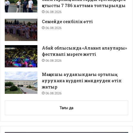
қатысты 7 786 хаттама толтырылды
06.08.2026
Семейде сенбілік өтті
06.08.2026
Абай облысында «Алакөл алаулары»
фестивалі мәреге жетті
06.08.2026
Мақаншы ауданындағы орталық
аурухана күрделі жөндеуден өтіп
жатыр
06.08.2026
Тағы да