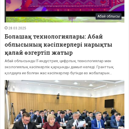
Абай облысы
28.03.2025
Болашақ технологиялары: Абай
облысының кәсіпкерлері нарықты
қалай өзгертіп жатыр
Абай облысында IT-индустрия, цифрлық технологиялар мен
экологиялық кәсіпкерлік қарқынды дамып келеді. Гранттық
қолдауға ие болған жас кәсіпкерлер бүгінде өз жобаларын…