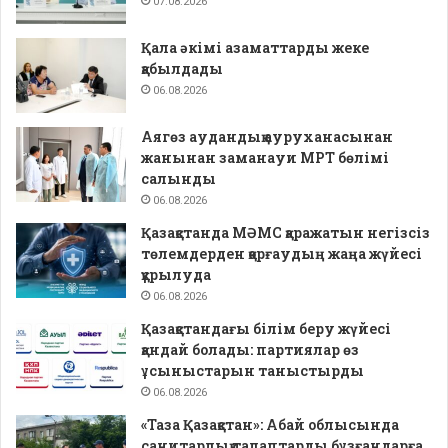
07.08.2026
Қала әкімі азаматтарды жеке
қабылдады
06.08.2026
Аягөз аудандық ауруханасынан
жанынан заманауи МРТ бөлімі
салынды
06.08.2026
Қазақстанда МӘМС қаражатын негізсіз
төлемдерден қорғаудың жаңа жүйесі
құрылуда
06.08.2026
Қазақстандағы білім беру жүйесі
қандай болады: партиялар өз
ұсыныстарын таныстырды
06.08.2026
«Таза Қазақстан»: Абай облысында
санитарлық талаптарды бұзғандарға