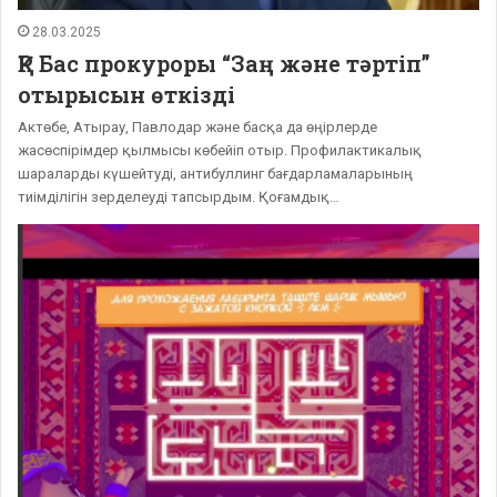
28.03.2025
ҚР Бас прокуроры “Заң және тәртіп”
отырысын өткізді
Актөбе, Атырау, Павлодар және басқа да өңірлерде
жасөспірімдер қылмысы көбейіп отыр. Профилактикалық
шараларды күшейтуді, антибуллинг бағдарламаларының
тиімділігін зерделеуді тапсырдым. Қоғамдық…