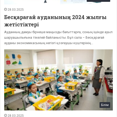
28.03.2025
Бесқарағай ауданының 2024 жылғы
жетістіктері
Ауданның дамуы бірнеше маңызды бағыттарға, соның ішінде ауыл
шаруашылығына тікелей байланысты. Бұл сала – Бесқарағай
ауданы экономикасының негізгі қозғаушы күштерінің…
Білім
28.03.2025