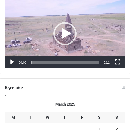
Video
Player
00:00
02:24
Күнтізбе
March 2025
M
T
W
T
F
S
S
1
2