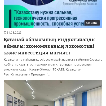
Қазақстан
31.03.2025
Қостанай облысының индустриалды
аймағы: экономиканың локомотиві
және инвестиция магниті
Қазақстанға жаһандық, әсіресе өңірлік нарықта табысты бәсекеге
қабілетті, қуатты әрі технологиялық тұрғыдан прогрессивті
өнеркәсіп қажет Қасым-Жомарт ТОҚАЕВ, Қазақстан
Республикасының Президенті…