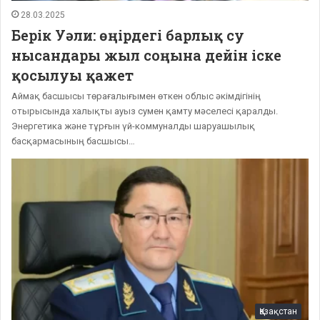
28.03.2025
Берік Уәли: өңірдегі барлық су
нысандары жыл соңына дейін іске
қосылуы қажет
Аймақ басшысы төрағалығымен өткен облыс әкімдігінің
отырысында халықты ауыз сумен қамту мәселесі қаралды.
Энергетика және тұрғын үй-коммуналды шаруашылық
басқармасының басшысы…
Қазақстан