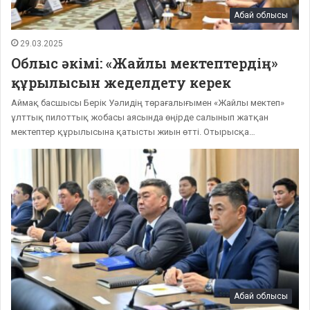
Абай облысы
29.03.2025
Облыс әкімі: «Жайлы мектептердің»
құрылысын жеделдету керек
Аймақ басшысы Берік Уәлидің төрағалығымен «Жайлы мектеп»
ұлттық пилоттық жобасы аясында өңірде салынып жатқан
мектептер құрылысына қатысты жиын өтті. Отырысқа…
Абай облысы