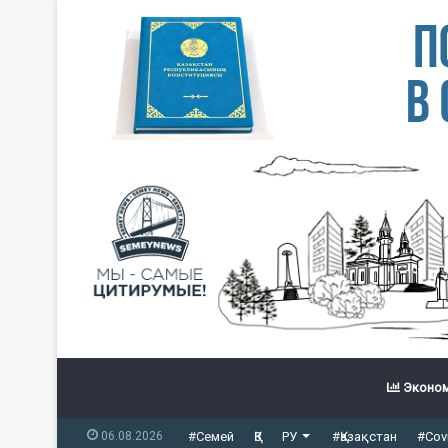
Эконом
06.08.2026
#Семей
ҚЗ
РУ
#Қазақстан
#Cov