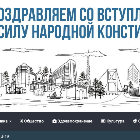
ика
Общество
Здравоохранение
Культура
С
id-19