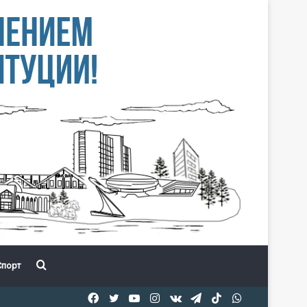
Іздеу
порт
Facebook
Twitter
YouTube
Instagram
vk.com
Telegram
TikTok
WhatsApp