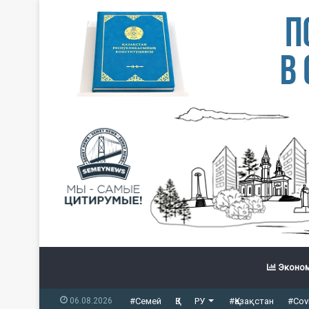
Эконом
06.08.2026
#Семей
ҚЗ
РУ
#Қазақстан
#Cov