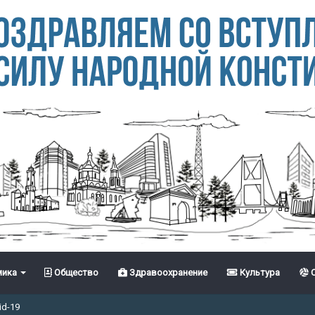
ика
Общество
Здравоохранение
Культура
С
id-19