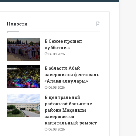
Новости
В Семее прошел
субботник
06.08.2026
В области Абай
завершился фестиваль
«Алакөл алаулары»
06.08.2026
В центральной
районной больнице
района Мақаншы
завершается
капитальный ремонт
06.08.2026