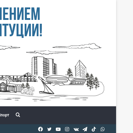
Іздеу
порт
Facebook
Twitter
YouTube
Instagram
vk.com
Telegram
TikTok
WhatsApp