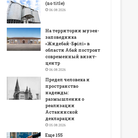
(no title)
06.08.2026
На территории музея-
заповедника
«Жидебай-Бөрілі» в
области Абай построят
современный визит-
центр
06.08.2026
Предел человека и
пространство
надежды:
размышления о
реализации
Астанинской
декларации
05.08.2026
Еще 155