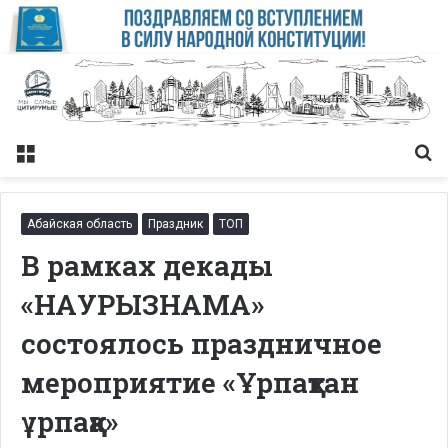
Меню
Із
Абайская область
Праздник
ТОП
В рамках декады
«НАУРЫЗНАМА»
состоялось праздничное
мероприятие «Ұрпақтан
ұрпаққа»