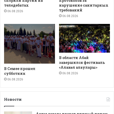
спорили партии на
протоколов за
теледебатах
нарушение санитарных
требований
06.08.2026
06.08.2026
В области Абай
завершился фестиваль
«Алакөл алаулары»
В Семее прошел
субботник
06.08.2026
06.08.2026
Новости
Аким города провел личный прием