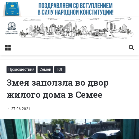
Меню
Із
Происшествия
Семей
ТОП
Змея заползла во двор
жилого дома в Семее
27.06.2021