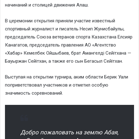
начинаний и столицей движения Алаш.
В церемонии открытия приняли участие известный
спортивный журналист и писатель Несип Жунисбайулы,
председатель Союза ветеранов спорта Казахстана Елсияр
Канагатов, председатель правления АО «Агентство
«Хабар» Кемелбек Ойшыбаев, брат Амангелді Сейітхана —
Бауыржан Сейітхан, а также его сын Бегасыл Сейітхан.
Выступая на открытии турнира, аким области Берик Уали
поприветствовал участников и отметил особую
значимость соревнований.
Добро пожаловать на землю Абая,