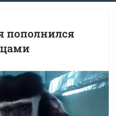
я пополнился
мцами