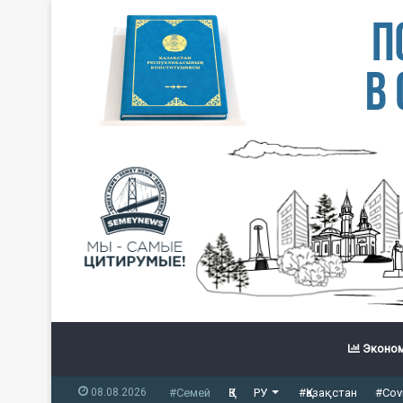
Эконом
08.08.2026
#Семей
ҚЗ
РУ
#Қазақстан
#Cov