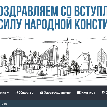
ика
Общество
Здравоохранение
Культура
С
id-19