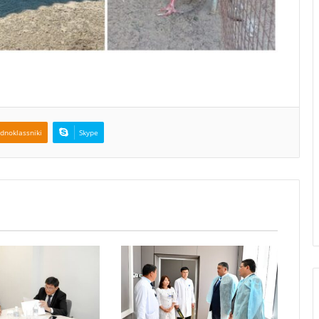
dnoklassniki
Skype