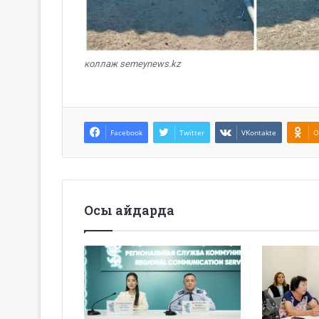
коллаж semeynews.kz
Facebook
Twitter
VKontakte
O
Осы айдарда