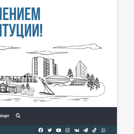
Іздеу
порт
Facebook
Twitter
YouTube
Instagram
vk.com
Telegram
TikTok
WhatsApp