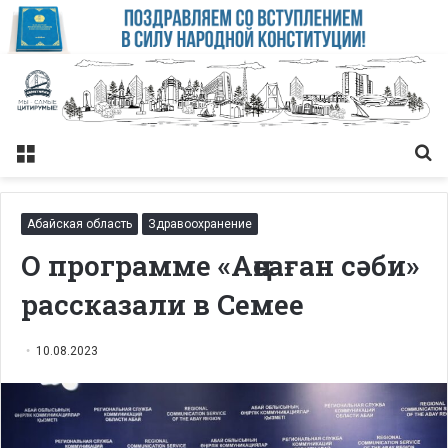
Меню
Із
Абайская область
Здравоохранение
О программе «Аңсаған сәби»
рассказали в Семее
10.08.2023