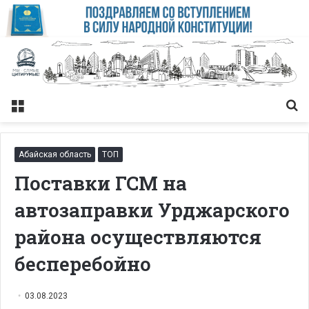
Меню
Із
Абайская область
ТОП
Поставки ГСМ на
автозаправки Урджарского
района осуществляются
бесперебойно
03.08.2023