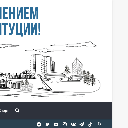
Іздеу
порт
Facebook
Twitter
YouTube
Instagram
vk.com
Telegram
TikTok
WhatsApp