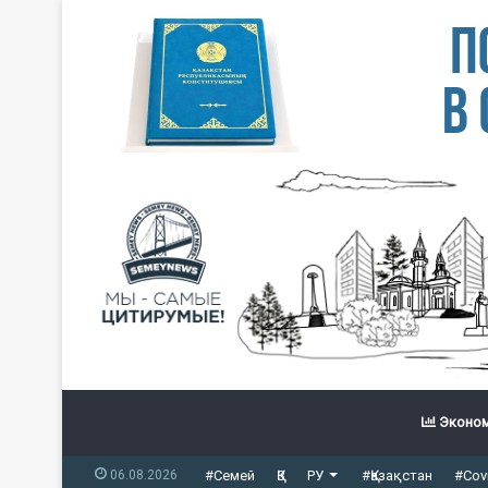
Эконом
06.08.2026
#Семей
ҚЗ
РУ
#Қазақстан
#Cov