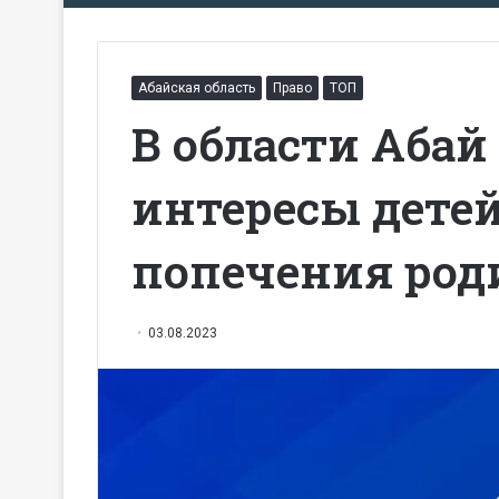
Абайская область
Право
ТОП
В области Аба
интересы детей
попечения род
03.08.2023