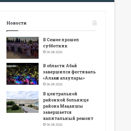
Новости
В Семее прошел
субботник
06.08.2026
В области Абай
завершился фестиваль
«Алакөл алаулары»
06.08.2026
В центральной
районной больнице
района Мақаншы
завершается
капитальный ремонт
06.08.2026