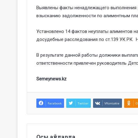
Выявлены факты ненадлежащего выполнения р
взысканию задолженности по алиментным плат
Установлено 14 фактов неуплаты алиментов на
досудебные расследования по ст.139 УК РК. 
В результате данной работы должники выплатил
ответственности привлечен руководитель Детс
Semeynews.kz
Facebook
Twitter
VKontakte
O
Осы айдарда