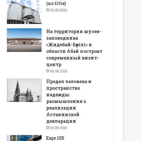
(no title)
06.08.2026
На территории музея-
заповедника
«Жидебай-Бөрілі» в
области Абай построят
современный визит-
центр
06.08.2026
Предел человека и
пространство
надежды:
размышления о
реализации
Астанинской
декларации
05.08.2026
Еще 155