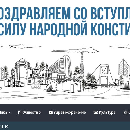
ика
Общество
Здравоохранение
Культура
С
id-19