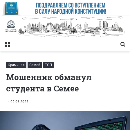
Меню
Із
Криминал
Семей
ТОП
Мошенник обманул
студента в Семее
02.06.2023