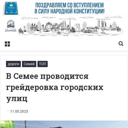
Меню
Із
дороги
Семей
ТОП
В Семее проводится
грейдеровка городских
улиц
11.05.2023