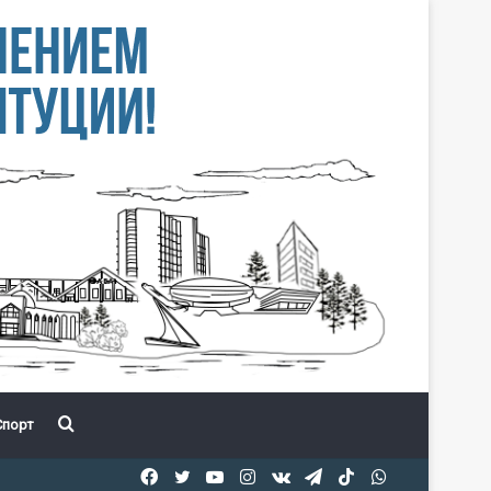
Іздеу
порт
Facebook
Twitter
YouTube
Instagram
vk.com
Telegram
TikTok
WhatsApp