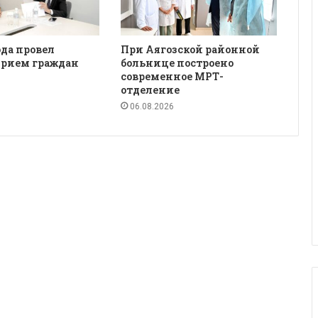
да провел
При Аягозской районной
рием граждан
больнице построено
современное МРТ-
отделение
06.08.2026