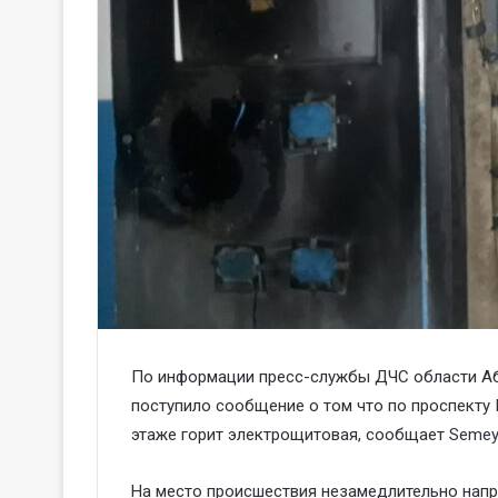
По информации пресс-службы ДЧС области Абай
поступило сообщение о том что по проспекту
этаже горит электрощитовая, сообщает
Semey
На место происшествия незамедлительно нап