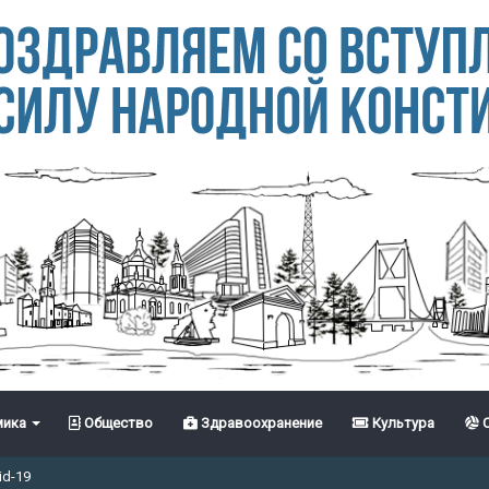
ика
Общество
Здравоохранение
Культура
С
id-19