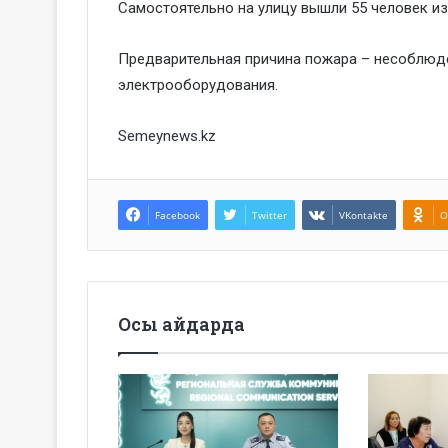
Самостоятельно на улицу вышли 55 человек из 
Предварительная причина пожара – несоблюде
электрооборудования.
Semeynews.kz
Facebook
Twitter
VKontakte
O
Осы айдарда