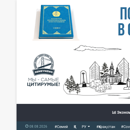
Эконом
08.08.2026
#Семей
ҚЗ
РУ
#Қазақстан
#Cov