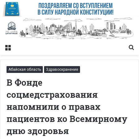
Меню
Із
Абайская область
Здравоохранение
В Фонде
соцмедстрахования
напомнили о правах
пациентов ко Всемирному
дню здоровья