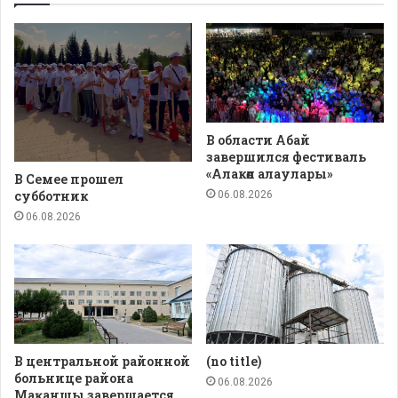
В области Абай
завершился фестиваль
«Алакөл алаулары»
В Семее прошел
субботник
06.08.2026
06.08.2026
В центральной районной
(no title)
больнице района
06.08.2026
Мақаншы завершается