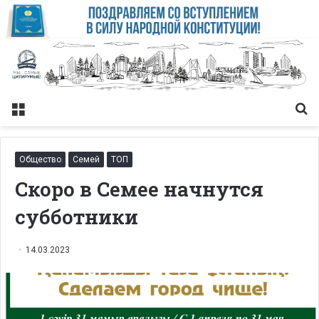
Меню
Із
Общество
Семей
ТОП
Скоро в Семее начнутся
субботники
14.03.2023