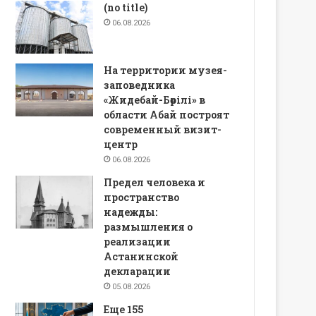
(no title)
06.08.2026
На территории музея-
заповедника
«Жидебай-Бөрілі» в
области Абай построят
современный визит-
центр
06.08.2026
Предел человека и
пространство
надежды:
размышления о
реализации
Астанинской
декларации
05.08.2026
Еще 155