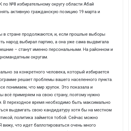
 по №8 избирательному округу области Абай
нять активную гражданскую позицию 19 марта и
ы в стране продолжаются, и, если прошлые выборы
сть народ выбирал партию, а она уже сама выдвигала
нешние – станут именно персональными. На районном и
дномандатным округам.
нально за конкретного человека, который избирается
рограмме решает проблемы вашего населенного пункта.
се понимаем, что мир хрупок. Это показала и
Мы всё примеряем на свою страну, поэтому нужно
ти. В переходное время необходимо быть максимально
ться выдвигать свою кандидатуру хотя бы на местном
итикой, политика займется тобой. Сейчас можно
Я вижу, что идет баллотироваться очень много