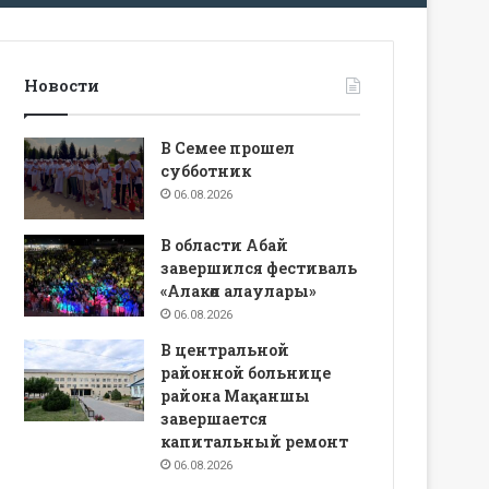
Новости
В Семее прошел
субботник
06.08.2026
В области Абай
завершился фестиваль
«Алакөл алаулары»
06.08.2026
В центральной
районной больнице
района Мақаншы
завершается
капитальный ремонт
06.08.2026