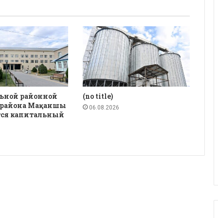
льной районной
(no title)
 района Мақаншы
06.08.2026
тся капитальный