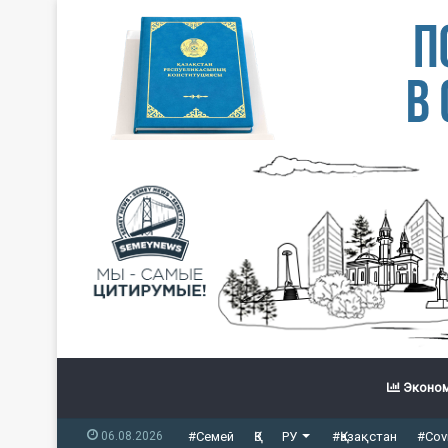
Эконом
06.08.2026
#Семей
ҚЗ
РУ
#Қазақстан
#Cov