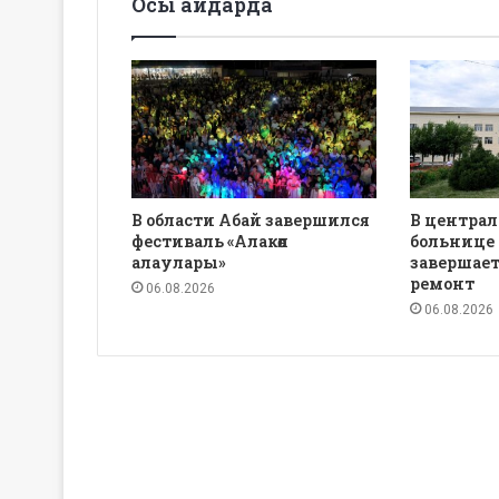
Осы айдарда
В области Абай завершился
В центра
фестиваль «Алакөл
больнице
алаулары»
завершае
ремонт
06.08.2026
06.08.2026