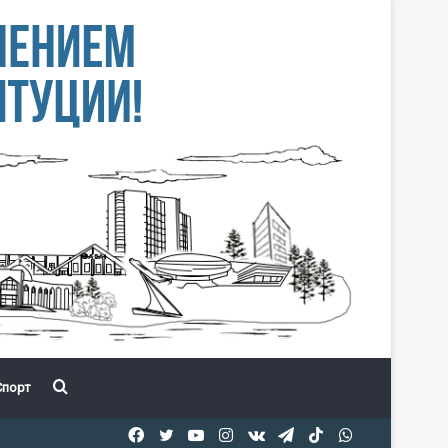
Іздеу
порт
Facebook
Twitter
YouTube
Instagram
vk.com
Telegram
TikTok
WhatsApp