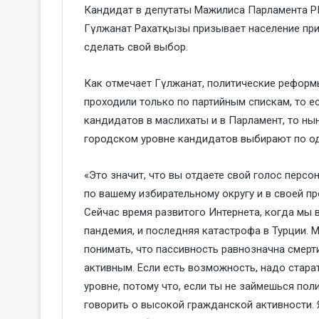
Кандидат в депутаты Мажилиса Парламента РК
Гүлжанат Рахатқызы призывает население при
сделать свой выбор.
Как отмечает Гүлжанат, политические реформ
проходили только по партийным спискам, то е
кандидатов в маслихаты и в Парламент, то ны
городском уровне кандидатов выбирают по о
«Это значит, что вы отдаете свой голос персо
по вашему избирательному округу и в своей п
Сейчас время развитого Интернета, когда мы в
пандемия, и последняя катастрофа в Турции. 
понимать, что пассивность равнозначна смер
активным. Если есть возможность, надо стара
уровне, потому что, если ты не займешься пол
говорить о высокой гражданской активности. 