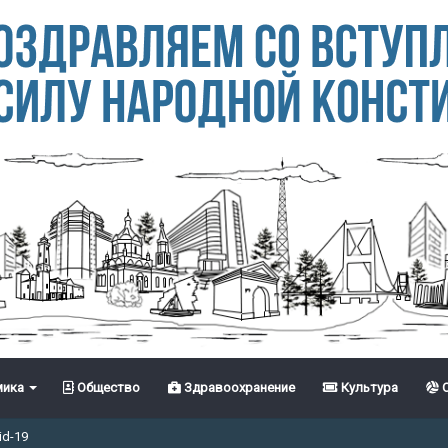
ика
Общество
Здравоохранение
Культура
С
id-19