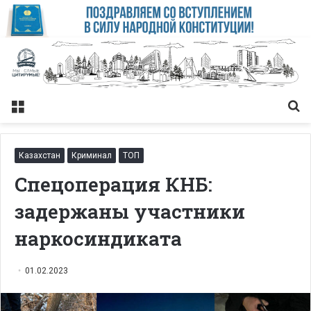
Меню
Із
Казахстан
Криминал
ТОП
Спецоперация КНБ:
задержаны участники
наркосиндиката
01.02.2023