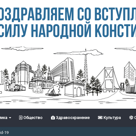
ика
Общество
Здравоохранение
Культура
С
id-19