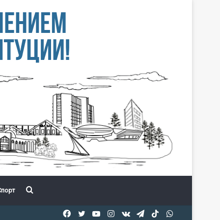
Іздеу
порт
Facebook
Twitter
YouTube
Instagram
vk.com
Telegram
TikTok
WhatsApp