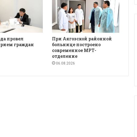
да провел
При Аягозской районной
рием граждан
больнице построено
современное МРТ-
отделение
06.08.2026