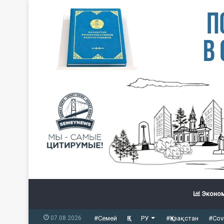
Эконом
07.08.2026
#Семей
ҚЗ
РУ
#Қазақстан
#Cov