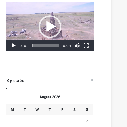
Video
Player
00:00
02:24
Күнтізбе
August 2026
M
T
W
T
F
S
S
1
2