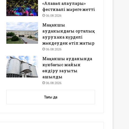
«Алакөл алаулары»
фестивалі мәреге жетті
06.08.2026
Мақаншы
ауданындағы орталық
аурухана күрделі
жөндеуден өтіп жатыр
06.08.2026
Мақаншы ауданында
күнбағыс майын
өндіру зауыты
ашылды
06.08.2026
Тағы да