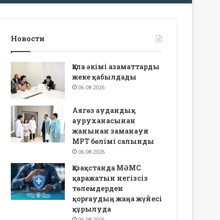
Новости
Қала әкімі азаматтарды
жеке қабылдады
06.08.2026
Аягөз аудандық
ауруханасынан
жанынан заманауи
МРТ бөлімі салынды
06.08.2026
Қазақстанда МӘМС
қаражатын негізсіз
төлемдерден
қорғаудың жаңа жүйесі
құрылуда
06.08.2026