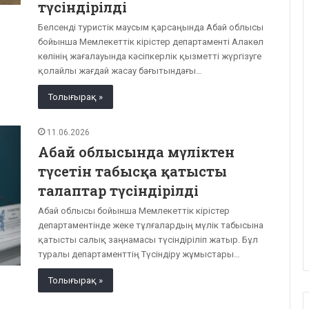
түсіндірілді
Белсенді туристік маусым қарсаңында Абай облысы
бойынша Мемлекеттік кірістер департаменті Алакөл
көлінің жағалауында кәсіпкерлік қызметті жүргізуге
қолайлы жағдай жасау бағытындағы…
Толығырақ »
11.06.2026
Абай облысында мүліктен
түсетін табысқа қатысты
талаптар түсіндірілді
Абай облысы бойынша Мемлекеттік кірістер
департаментінде жеке тұлғалардың мүлік табысына
қатысты салық заңнамасы түсіндіріліп жатыр. Бұл
туралы департаменттің Түсіндіру жұмыстары…
Толығырақ »