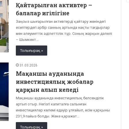
Қайтарылған активтер –
балалар игілігіне
Заңсыз шығарылған активтерді қайтару жөніндегі
есептердегі әрбір санның артында нақты тағдырлар
мен әлеуметтік әділеттілік тұр. Соның жарқын дәлелі
– Шымкент…
Толығырақ »
31.03.2026
Мақаншы ауданында
инвестициялық жобалар
қарқын алып келеді
Мақаншы ауданында инвестициялық белсенділік
артып отыр. Негізгі капиталға салынған
инвестициялар көлемі едәуір ұлғайып, өсім қарқыны
231,9 пайыз болды. Жеке қаражат…
Толығырақ »