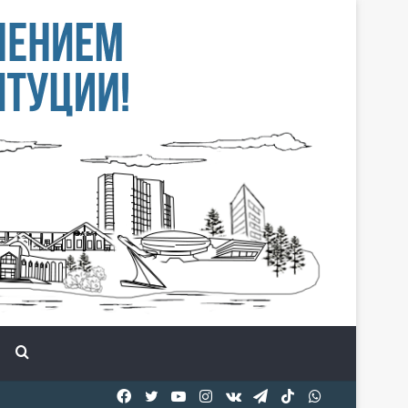
Іздеу
Facebook
Twitter
YouTube
Instagram
vk.com
Telegram
TikTok
WhatsApp