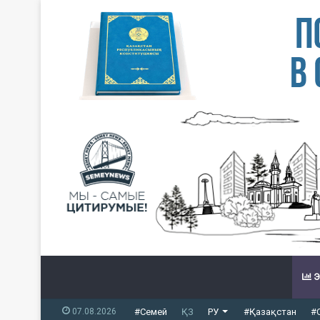
Э
07.08.2026
#Семей
ҚЗ
РУ
#Қазақстан
#