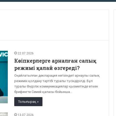
22.07.2026
Кәсіпкерлерге арналған салық
режимі қалай өзгереді?
Оңайлатылған декларация негізіндегі арнаулы салық
режимін қолдану тәртібі туралы түсіндірілді. Бұл
туралы Өңірлік коммуникациялар қызметінде өткен
брифингте Семей қаласы бойынша…
Толығырақ »
13.07.2026