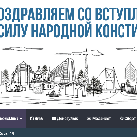
кономика
Қоғам
Денсаулық
Мәдениет
Спорт
Covid-19