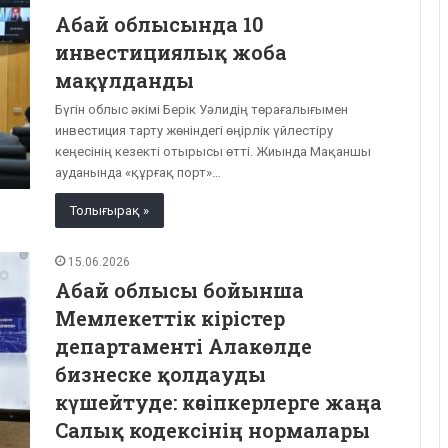
Абай облысында 10
инвестициялық жоба
мақұлданды
Бүгін облыс әкімі Берік Уәлидің төрағалығымен
инвестиция тарту жөніндегі өңірлік үйлестіру
кеңесінің кезекті отырысы өтті. Жиында Мақаншы
ауданында «құрғақ порт»…
Толығырақ »
15.06.2026
Абай облысы бойынша
Мемлекеттік кірістер
департаменті Алакөлде
бизнеске қолдауды
күшейтуде: кәсіпкерлерге жаңа
Салық кодексінің нормалары