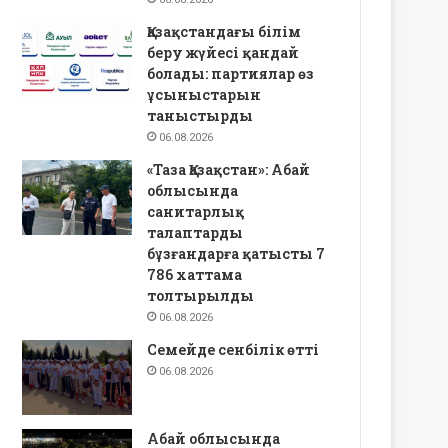
Қазақстандағы білім
беру жүйесі қандай
болады: партиялар өз
ұсыныстарын
таныстырды
06.08.2026
«Таза Қазақстан»: Абай
облысында
санитарлық
талаптарды
бұзғандарға қатысты 7
786 хаттама
толтырылды
06.08.2026
Семейде сенбілік өтті
06.08.2026
Абай облысында