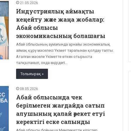
21.05.2026
Индустриялық аймақты
кеңейту және жаңа жобалар:
Абай облысы
экономикасының болашағы
Абай облысының аумағында арнайы экономикалық
аймақ құру мәселесі Үкімет тарапынан қолдау тапты.
Аталған мәселе Үкіметте өткен отырыста
талқыланып, онда өңірдегі…
Толығырақ »
08.05.2026
Абай облысында чек
берілмеген жағдайда сатып
алушының қалай әрекет етуі
керектігі еске салынды
Абай облысы бойынша Мемлекеттік кірістер