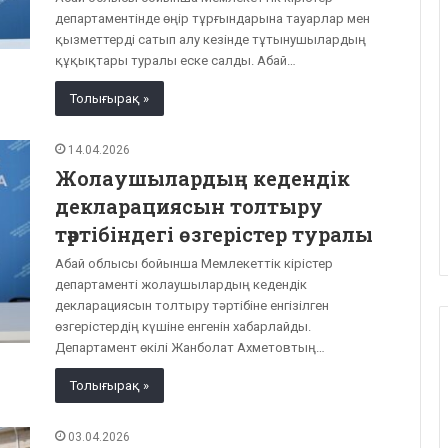
департаментінде өңір тұрғындарына тауарлар мен
қызметтерді сатып алу кезінде тұтынушылардың
құқықтары туралы еске салды. Абай…
Толығырақ »
14.04.2026
Жолаушылардың кедендік
декларациясын толтыру
тәртібіндегі өзгерістер туралы
Абай облысы бойынша Мемлекеттік кірістер
департаменті жолаушылардың кедендік
декларациясын толтыру тәртібіне енгізілген
өзгерістердің күшіне енгенін хабарлайды.
Департамент өкілі Жанболат Ахметовтың…
Толығырақ »
03.04.2026