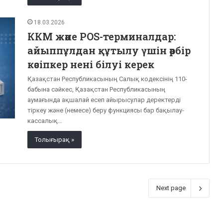
18.03.2026
ККМ және POS-терминалдар:
айыппұлдан құтылу үшін әрбір
кәсіпкер нені білуі керек
Қазақстан Республикасының Салық кодексінің 110-
бабына сәйкес, Қазақстан Республикасының
аумағында ақшалай есеп айырысулар деректерді
тіркеу және (немесе) беру функциясы бар бақылау-
кассалық…
Толығырақ »
Next page