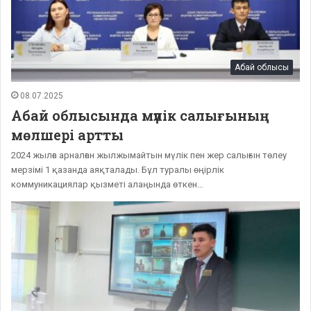
Абай облысы
08.07.2025
Абай облысында мүлік салығының
мөлшері артты
2024 жылға арналған жылжымайтын мүлік пен жер салығын төлеу
мерзімі 1 қазанда аяқталады. Бұл туралы өңірлік
коммуникациялар қызметі алаңында өткен…