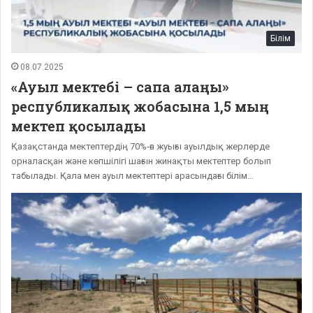
Білім
08.07.2025
«Ауыл мектебі – сапа алаңы»
республикалық жобасына 1,5 мың
мектеп қосылады
Қазақстанда мектептердің 70%-ға жуығы ауылдық жерлерде
орналасқан және көпшілігі шағын жинақты мектептер болып
табылады. Қала мен ауыл мектептері арасындағы білім…