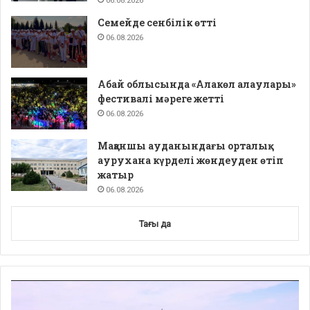
06.08.2026
Семейде сенбілік өтті
06.08.2026
Абай облысында «Алакөл алаулары»
фестивалі мәреге жетті
06.08.2026
Мақаншы ауданындағы орталық
аурухана күрделі жөндеуден өтіп
жатыр
06.08.2026
Тағы да
Video
Player