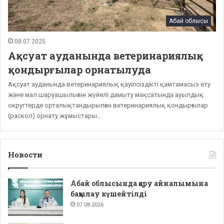
Абай облысы
08.07.2025
Ақсуат ауданында ветеринариялық
қондырғылар орнатылуда
Ақсуат ауданында ветеринариялық қауіпсіздікті қамтамасыз ету
және мал шаруашылығын жүйелі дамыту мақсатында ауылдық
округтерде орталықтандырылған ветеринариялық қондырғылар
(раскол) орнату жұмыстары…
Новости
Абай облысында қару айналымына
бақылау күшейтілді
07.08.2026