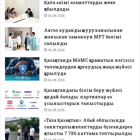
Қала әкімі азаматтарды жеке
қабылдады
06.08.2026
Аягөз аудандық ауруханасынан
жанынан заманауи МРТ бөлімі
салынды
06.08.2026
Қазақстанда МӘМС қаражатын негізсіз
төлемдерден қорғаудың жаңа жүйесі
құрылуда
06.08.2026
Қазақстандағы білім беру жүйесі
қандай болады: партиялар өз
ұсыныстарын таныстырды
06.08.2026
«Таза Қазақстан»: Абай облысында
санитарлық талаптарды бұзғандарға
қатысты 7 786 хаттама толтырылды