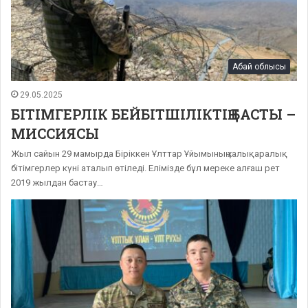
Абай облысы
29.05.2025
БІТІМГЕРЛІК БЕЙБІТШІЛІКТІҢ БАСТЫ –
МИССИЯСЫ
Жыл сайын 29 мамырда Біріккен Ұлттар Ұйымының халықаралық
бітімгерлер күні аталып өтіледі. Елімізде бұл мереке алғаш рет
2019 жылдан бастау…