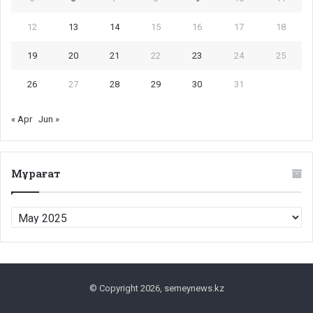
12
13
14
15
16
17
18
19
20
21
22
23
24
25
26
27
28
29
30
31
« Apr
Jun »
Мұрағат
Мұрағат
© Copyright 2026, semeynews.kz