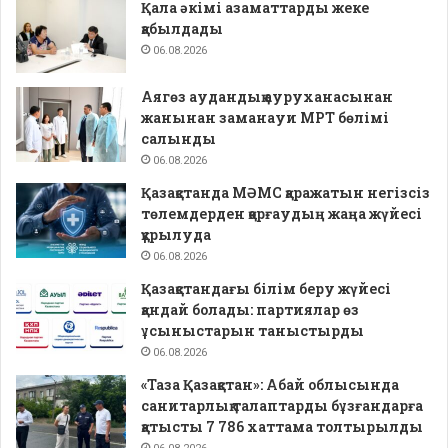
Қала әкімі азаматтарды жеке
қабылдады
06.08.2026
Аягөз аудандық ауруханасынан
жанынан заманауи МРТ бөлімі
салынды
06.08.2026
Қазақстанда МӘМС қаражатын негізсіз
төлемдерден қорғаудың жаңа жүйесі
құрылуда
06.08.2026
Қазақстандағы білім беру жүйесі
қандай болады: партиялар өз
ұсыныстарын таныстырды
06.08.2026
«Таза Қазақстан»: Абай облысында
санитарлық талаптарды бұзғандарға
қатысты 7 786 хаттама толтырылды