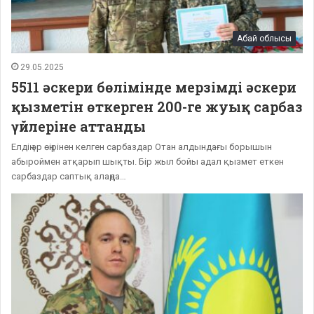
Абай облысы
29.05.2025
5511 әскери бөлімінде мерзімді әскери
қызметін өткерген 200-ге жуық сарбаз
үйлеріне аттанды
Елдің әр өңірінен келген сарбаздар Отан алдындағы борышын
абыроймен атқарып шықты. Бір жыл бойы адал қызмет еткен
сарбаздар саптық алаңда…