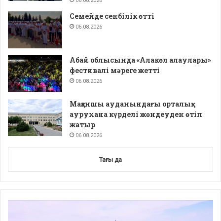
06.08.2026
Семейде сенбілік өтті
06.08.2026
Абай облысында «Алакөл алаулары»
фестивалі мәреге жетті
06.08.2026
Мақаншы ауданындағы орталық
аурухана күрделі жөндеуден өтіп
жатыр
06.08.2026
Тағы да
Video
Player