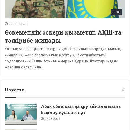
ШҚО
29.05.2025
Өскемендік әскери қызметші АҚШ-та
тәжірибе жинады
Ұлттық ұланның «Шығыс» өңірлік қолбасшылығының радиациялық,
химиялық, және биологиялық қорғау қызметінің бастығы
подполковник Ғалим Ахмиев Америка Құрама Штаттарындағы
Абердин қаласында…
Новости
Абай облысында қару айналымына
бақылау күшейтілді
07.08.2026