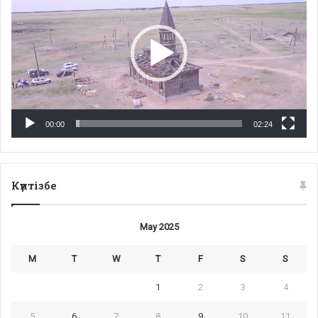
00:00
02:24
Күнтізбе
May 2025
M
T
W
T
F
S
S
1
2
3
4
5
6
7
8
9
10
11