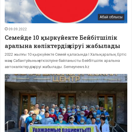
Абай облысы
09.09.2022
Семейде 10 қыркүйекте Бейбітшілік
аралына көліктердің кіруі жабылады
2022 жылғы 10 қыркүйекте Семей қаласында І Халықаралық Ертіс
маңы Сабантуйының өткізілуіне байланысты Бейбітшілік аралына
автокөліктердің кіруі жабылады. Semeynews.kz