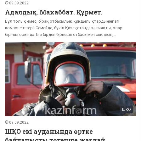
09.09.2022
Адалдық. Махаббат. Құрмет.
Бұл толық емес, бірақ отбасылық құндылықтардың негізгі
компоненттері. Семейде, бүкіл Қазақстандағы сияқты, олар
бірінші орында. Біз бірден бірнеше отбасымен сөйлесіп,…
ШҚО
09.09.2022
ШҚО екі ауданында өртке
байланысты төтенше жағдай