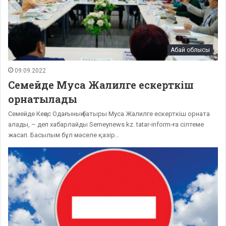
Абай облысы
09.09.2022
Семейде Муса Жалилге ескерткіш
орнатылады
Семейде Кеңес Одағының батыры Муса Жалилге ескерткіш орната
алады, – деп хабарлайды Semeynews.kz. tatar-inform-ға сілтеме
жасап. Басылым бұл мәселе қазір…