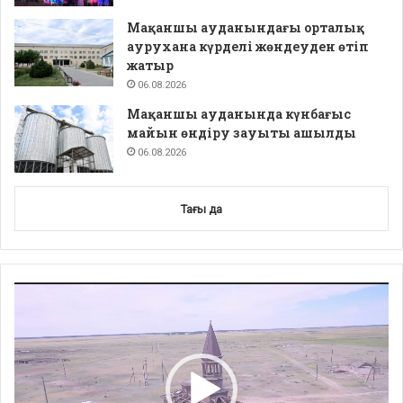
Мақаншы ауданындағы орталық
аурухана күрделі жөндеуден өтіп
жатыр
06.08.2026
Мақаншы ауданында күнбағыс
майын өндіру зауыты ашылды
06.08.2026
Тағы да
Video
Player