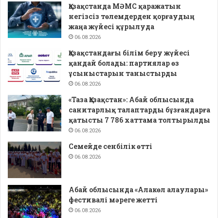
Қазақстанда МӘМС қаражатын
негізсіз төлемдерден қорғаудың
жаңа жүйесі құрылуда
06.08.2026
Қазақстандағы білім беру жүйесі
қандай болады: партиялар өз
ұсыныстарын таныстырды
06.08.2026
«Таза Қазақстан»: Абай облысында
санитарлық талаптарды бұзғандарға
қатысты 7 786 хаттама толтырылды
06.08.2026
Семейде сенбілік өтті
06.08.2026
Абай облысында «Алакөл алаулары»
фестивалі мәреге жетті
06.08.2026