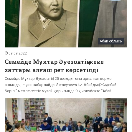
Абай облысы
09.09.2022
Семейде Мұхтар Әуезовтің жеке
заттары алғаш рет көрсетілді
Семейде Мұхтар Әуезовтің 125 жылдығына арналған көрме
ашылды, – деп хабарлайды Semeynews.kz. Абайдың “Жидебай-
Бөрілі” мемлекеттік музей-қорығында 9 қыркүйекте “Абай —…