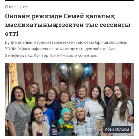
09.09.2022
Онлайн режимде Семей қалалық
мәслихатының кезектен тыс сессиясы
өтті
Бүгін қалалық мәслихаттың кезектен тыс отыз бірінші сессиясы
ZOOM бейнеконференция режимінде өтті, деп хабарлайды
Semeynews.kz. Күн тәртібіне 4 мәселе қойылды:…
Абай облысы