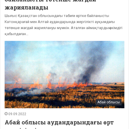
жарияланады
Шығыс Қазақстан облысындағы табиғи өртке байланысты
Катонқарағай мен Алтай аудандарында жергілікті ауқымдағы
төтенше жағдай жариялануы мүмкін. Аталған аймақтардың әкімдігі
қабылдаған…
Абай облысы
09.09.2022
Абай облысы аудандарындағы өрт