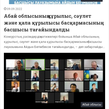
09.09.2022
Абай облысының құрылыс, сәулет
және қала құрылысы басқармасының
басшысы тағайындалды
️Конкурстық рәсімдердің нәтижелері бойынша Абай облысының
құрылыс, сәулет және қала құрылысы басқармасының басшысы
лауазымына Айдын Бегімбеков тағайындалды, – деп хабарлайды…
Абай облысы