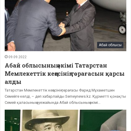
Абай облысы
09.09.2022
Абай облысының әкімі Татарстан
Мемлекеттік кеңесінің төрағасын қарсы
алды
Татарстан Мемлекеттік кеңесінің төрағасы Фарид Мұхаметшин
Семейге келді, – деп хабарлайды Semeynews.kz. Құрметті қонақты
Семей қаласының әуежайында Абай облысының әкімі…