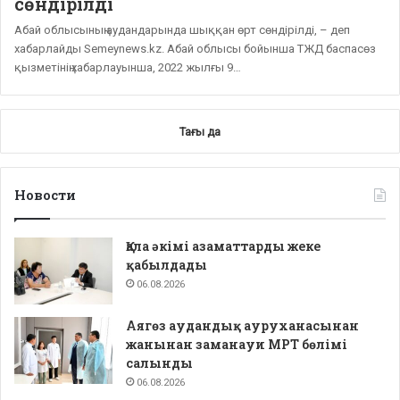
сөндірілді
Абай облысының аудандарында шыққан өрт сөндірілді, – деп
хабарлайды Semeynews.kz. Абай облысы бойынша ТЖД баспасөз
қызметінің хабарлауынша, 2022 жылғы 9…
Тағы да
Новости
Қала әкімі азаматтарды жеке
қабылдады
06.08.2026
Аягөз аудандық ауруханасынан
жанынан заманауи МРТ бөлімі
салынды
06.08.2026