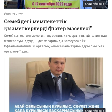
Абай облысы
09.09.2022
Семейдегі мемлекеттік
қызметкерлердің “пәтер мәселесі”
Семейдегі офтальмологиялық орталық ғимаратының айналасында
жанжал туындауда, – деп хабарлайды Semeynews.kz.
Офтальмологиялық орталық немесе қала тұрғындары оны “көз
орталығы” деп…
Абай облысы