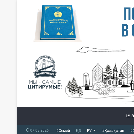
Э
07.08.2026
#Семей
ҚЗ
РУ
#Қазақстан
#