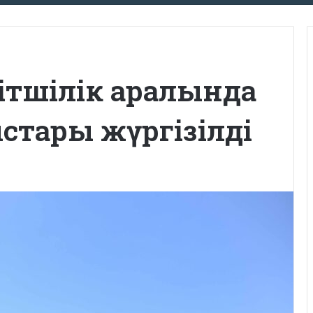
ітшілік аралында
стары жүргізілді