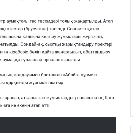
тр аумақтағы тас төсемдері толық жаңартылды. Атап
тақтатастар (брусчатка) төселді. Сонымен қатар
стелласына қалпына келтіру жұмыстары жүргізіліп,
рнатылды. Сондай-ақ, сыртқы жарықтандыру тіректері
нің кіреберіс бөлігі қайта жаңартылып, абаттандыру
 аумаққа гүлзарлар орналастырылды.
сының қолдауымен басталған «Абайға құрмет»
ы қарқынды жүргізіліп жатыр.
ы аралап, атқарылған жұмыстардың сапасына оң баға
зға ие екенін атап өтті.