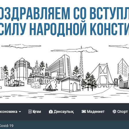
кономика
Қоғам
Денсаулық
Мәдениет
Спорт
Covid-19