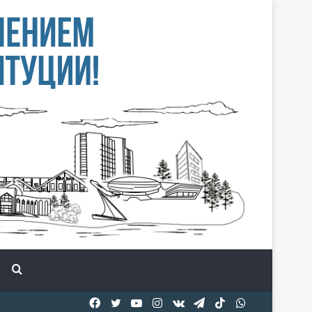
Іздеу
Facebook
Twitter
YouTube
Instagram
vk.com
Telegram
TikTok
WhatsApp