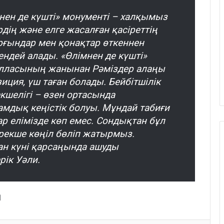
нен де күшті» монументі – халқымыз
дің және елге жасалған қасіреттің
рғындар мен қонақтар өткеннен
ндей алады. «Өлімнен де күшті»
телласының жанынан Рәміздер алаңы
ция, үш таған болады. Бейбітшілік
шелігі – өзен ортасында
ғамдық кеңістік болуы. Мұндай табиғи
р елімізде көп емес. Сондықтан бұл
ерекше көңіл бөліп жатырмыз.
ан күні қарсаңында ашуды
рік Уәли.
І