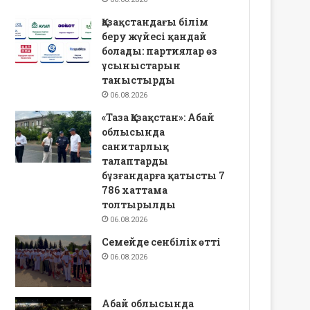
Қазақстандағы білім
беру жүйесі қандай
болады: партиялар өз
ұсыныстарын
таныстырды
06.08.2026
«Таза Қазақстан»: Абай
облысында
санитарлық
талаптарды
бұзғандарға қатысты 7
786 хаттама
толтырылды
06.08.2026
Семейде сенбілік өтті
06.08.2026
Абай облысында