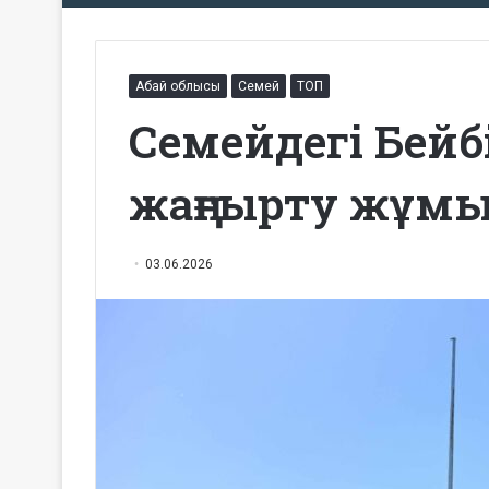
Абай облысы
Семей
ТОП
Семейдегі Бейб
жаңғырту жұмы
03.06.2026