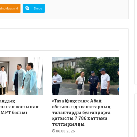
dnoklassniki
Skype
дандық
«Таза Қазақстан»: Абай
сынан жанынан
облысында санитарлық
 МРТ бөлімі
талаптарды бұзғандарға
қатысты 7 786 хаттама
толтырылды
06.08.2026