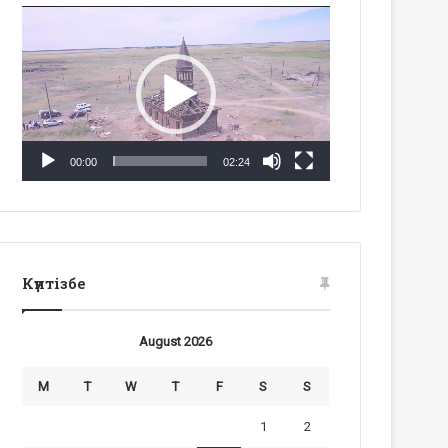
Video
Player
00:00
02:24
Күнтізбе
August 2026
M
T
W
T
F
S
S
1
2