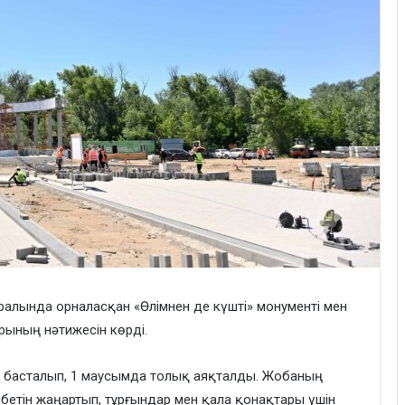
 аралында орналасқан «Өлімнен де күшті» монументі мен
рының нәтижесін көрді.
е басталып, 1 маусымда толық аяқталды. Жобаның
лбетін жаңартып, тұрғындар мен қала қонақтары үшін