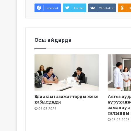
Facebook
Twitter
VKontakte
O
Осы айдарда
Қала әкімі азаматтарды жеке
Аягөз ау
қабылдады
аурухана
заманауи
06.08.2026
салынды
06.08.2026