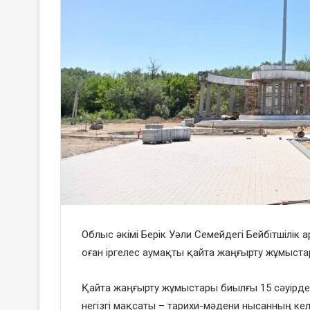
Облыс әкімі Берік Уәли Семейдегі Бейбітшілік
оған іргелес аумақты қайта жаңғырту жұмыста
Қайта жаңғырту жұмыстары биылғы 15 сәуірд
негізгі мақсаты – тарихи-мәдени нысанның ке