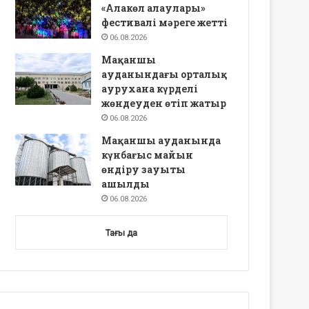
«Алакөл алаулары»
фестивалі мәреге жетті
06.08.2026
Мақаншы
ауданындағы орталық
аурухана күрделі
жөндеуден өтіп жатыр
06.08.2026
Мақаншы ауданында
күнбағыс майын
өндіру зауыты
ашылды
06.08.2026
Тағы да