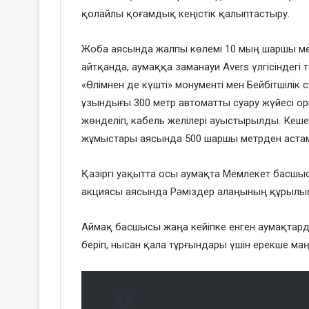
қолайлы қоғамдық кеңістік қалыптастыру.
Жоба аясында жалпы көлемі 10 мың шаршы ме
айтқанда, аумаққа заманауи Avers үлгісіндегі 
«Өлімнен де күшті» монументі мен Бейбітшілік 
ұзындығы 300 метр автоматты суару жүйесі о
жөнделіп, кабель желілері ауыстырылды. Кешен
жұмыстары аясында 500 шаршы метрден астам
Қазіргі уақытта осы аумақта Мемлекет басшы
акциясы аясында Рәміздер алаңының құрылыс
Аймақ басшысы жаңа кейіпке енген аумақтард
беріп, нысан қала тұрғындары үшін ерекше маңы