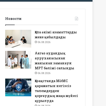
Новости
Қала әкімі азаматтарды
жеке қабылдады
06.08.2026
Аягөз аудандық
ауруханасынан
жанынан заманауи
МРТ бөлімі салынды
06.08.2026
Қазақстанда МӘМС
қаражатын негізсіз
төлемдерден
қорғаудың жаңа жүйесі
құрылуда
06.08.2026