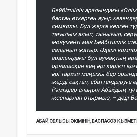
Бейбітшілік аралындағы «Өлім
бастан өткерген ауыр кезеңдер
символы. Бұл жерге келген тұ
тағылым алып, тынығып, серуе
монументі мен Бейбітшілік с
салынып жатыр. Әдемі компози
аралындағы бұл аумақтың ерек
орналасқан кең әрі көрікті қо
әрі тарихи маңызы бар орында
жерді сақтап, абаттандыруға 
Рәміздер алаңын Абайдың туғ
жоспарлап отырмыз, – деді Бе
АБАЙ ОБЛЫСЫ ӘКІМІНІҢ БАСПАСӨЗ ҚЫЗМЕТ