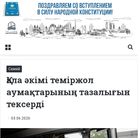
Меню
Із
Семей
Қала әкімі теміржол
аумақтарының тазалығын
тексерді
03.06.2026