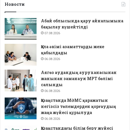
Новости
Абай облысында қару айналымына
бақылау күшейтілді
07.08.2026
Қала әкімі азаматтарды жеке
қабылдады
06.08.2026
Аягөз аудандық ауруханасынан
жанынан заманауи МРТ бөлімі
салынды
06.08.2026
Қазақстанда МӘМС қаражатын
негізсіз төлемдерден қорғаудың
жаңа жүйесі құрылуда
06.08.2026
Қазақстандағы білім беру жүйесі