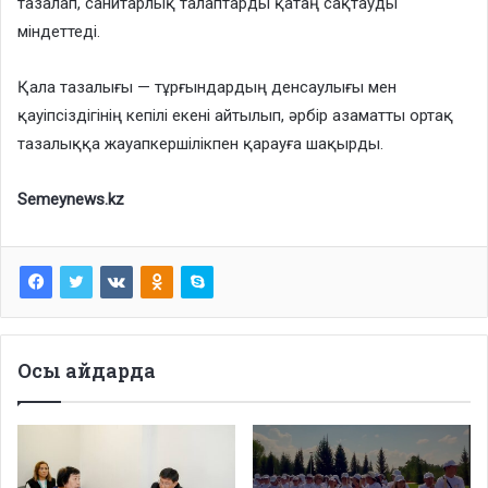
тазалап, санитарлық талаптарды қатаң сақтауды
міндеттеді.
Қала тазалығы — тұрғындардың денсаулығы мен
қауіпсіздігінің кепілі екені айтылып, әрбір азаматты ортақ
тазалыққа жауапкершілікпен қарауға шақырды.
Semeynews.kz
Осы айдарда