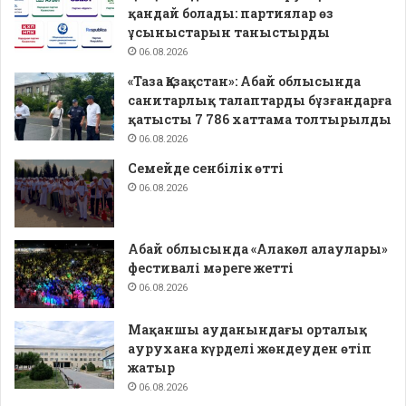
қандай болады: партиялар өз
ұсыныстарын таныстырды
06.08.2026
«Таза Қазақстан»: Абай облысында
санитарлық талаптарды бұзғандарға
қатысты 7 786 хаттама толтырылды
06.08.2026
Семейде сенбілік өтті
06.08.2026
Абай облысында «Алакөл алаулары»
фестивалі мәреге жетті
06.08.2026
Мақаншы ауданындағы орталық
аурухана күрделі жөндеуден өтіп
жатыр
06.08.2026