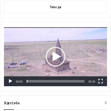
Тағы да
Video
Player
00:00
02:24
Күнтізбе