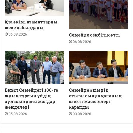
Қала әкімі азаматтарды
жеке қабылдады
Семейде сенбілік өтті
06.08.2026
06.08.2026
Биыл Семейдегі 100-ге
Семейде әкімдік
жуық тұрғын үйдің
отырысында қаланың
ауласындағы жолдар
өзекті мәселелері
жөнделеді
қаралды
05.08.2026
03.08.2026