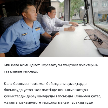
Бүгін қала әкімі Әділет Нұрсағатұлы теміржол жиектерінің
тазалығын тексерді.
Қала басшысы теміржол бойындағы аумақтарды
бақылауда ұстап, жол жиегінде шашылып жатқан
қоқыстарды дереу шығаруды тапсырды. Сонымен қатар,
жауапты мекемелерге теміржол маңын тұрақты түрде