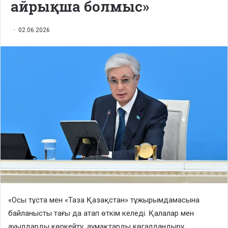
айрықша болмыс»
02.06.2026
«Осы тұста мен «Таза Қазақстан» тұжырымдамасына
байланысты тағы да атап өткім келеді. Қалалар мен
ауылдарды көркейту, аумақтарды көгалдандыру