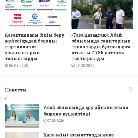
Қазақстандағы білім беру
«Таза Қазақстан»: Абай
жүйесі қандай болады:
облысында санитарлық
партиялар өз
талаптарды бұзғандарға
ұсыныстарын
қатысты 7 786 хаттама
таныстырды
толтырылды
06.08.2026
06.08.2026
Новости
Абай облысында қару айналымына
бақылау күшейтілді
07.08.2026
Қала әкімі азаматтарды жеке