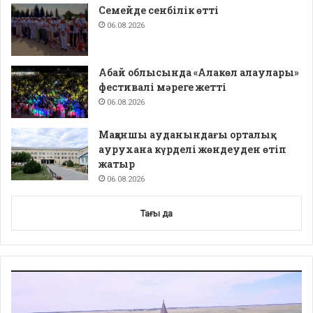
Семейде сенбілік өтті
06.08.2026
Абай облысында «Алакөл алаулары»
фестивалі мәреге жетті
06.08.2026
Мақаншы ауданындағы орталық
аурухана күрделі жөндеуден өтіп
жатыр
06.08.2026
Тағы да
Video
Player