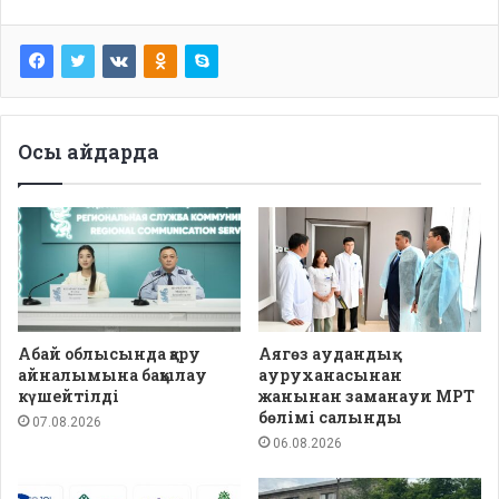
Осы айдарда
Абай облысында қару
Аягөз аудандық
айналымына бақылау
ауруханасынан
күшейтілді
жанынан заманауи МРТ
бөлімі салынды
07.08.2026
06.08.2026