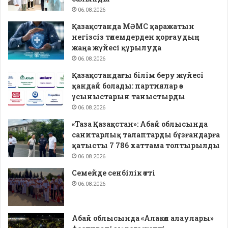
06.08.2026
Қазақстанда МӘМС қаражатын
негізсіз төлемдерден қорғаудың
жаңа жүйесі құрылуда
06.08.2026
Қазақстандағы білім беру жүйесі
қандай болады: партиялар өз
ұсыныстарын таныстырды
06.08.2026
«Таза Қазақстан»: Абай облысында
санитарлық талаптарды бұзғандарға
қатысты 7 786 хаттама толтырылды
06.08.2026
Семейде сенбілік өтті
06.08.2026
Абай облысында «Алакөл алаулары»