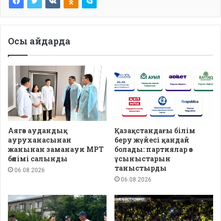
Осы айдарда
Аягөз аудандық
Қазақстандағы білім
ауруханасынан
беру жүйесі қандай
жанынан заманауи МРТ
болады: партиялар өз
бөлімі салынды
ұсыныстарын
таныстырды
06.08.2026
06.08.2026