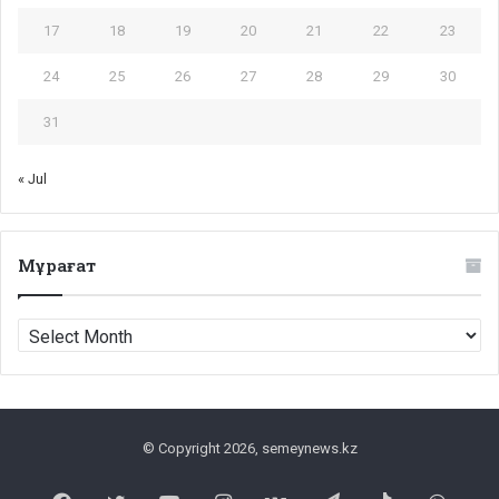
17
18
19
20
21
22
23
24
25
26
27
28
29
30
31
« Jul
Мұрағат
Мұрағат
© Copyright 2026, semeynews.kz