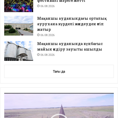
фестивалі мәреге жетті
06.08.2026
Мақаншы ауданындағы орталық
аурухана күрделі жөндеуден өтіп
жатыр
06.08.2026
Мақаншы ауданында күнбағыс
майын өндіру зауыты ашылды
06.08.2026
Тағы да
Video
Player