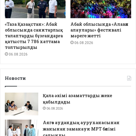
«Таза Қазақстан»: Абай
Абай облысында «Алакөл
облысында санитарлық
алаулары» фестивалі
талаптарды бұзғандарға
мәреге жетті
қатысты 7 786 хаттама
06.08.2026
толтырылды
06.08.2026
Новости
Қала әкімі азаматтарды жеке
қабылдады
06.08.2026
Аягөз аудандық ауруханасынан
жанынан заманауи МРТ бөлімі
салынды