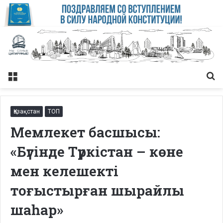
Меню
Із
Қазақстан
ТОП
Мемлекет басшысы:
«Бүгінде Түркістан – көне
мен келешекті
тоғыстырған шырайлы
шаһар»