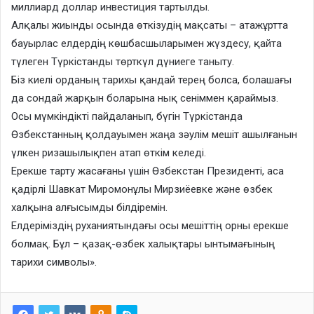
миллиард доллар инвестиция тартылды.
Алқалы жиынды осында өткізудің мақсаты – атажұртта
бауырлас елдердің көшбасшыларымен жүздесу, қайта
түлеген Түркістанды төрткүл дүниеге таныту.
Біз киелі орданың тарихы қандай терең болса, болашағы
да сондай жарқын боларына нық сеніммен қараймыз.
Осы мүмкіндікті пайдаланып, бүгін Түркістанда
Өзбекстанның қолдауымен жаңа зәулім мешіт ашылғанын
үлкен ризашылықпен атап өткім келеді.
Ерекше тарту жасағаны үшін Өзбекстан Президенті, аса
қадірлі Шавкат Миромонұлы Мирзиёевке және өзбек
халқына алғысымды білдіремін.
Елдеріміздің руханиятындағы осы мешіттің орны ерекше
болмақ. Бұл – қазақ-өзбек халықтары ынтымағының
тарихи символы».