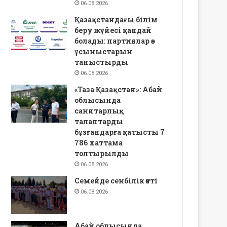
06.08.2026
Қазақстандағы білім
беру жүйесі қандай
болады: партиялар өз
ұсыныстарын
таныстырды
06.08.2026
«Таза Қазақстан»: Абай
облысында
санитарлық
талаптарды
бұзғандарға қатысты 7
786 хаттама
толтырылды
06.08.2026
Семейде сенбілік өтті
06.08.2026
Абай облысында