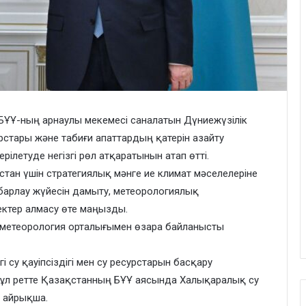
ҰҰ-ның арнаулы мекемесі саналатын Дүниежүзілік
рстары және табиғи апаттардың қатерін азайту
летуде негізгі рөл атқаратынын атап өтті.
тан үшін стратегиялық мәнге ие климат мәселелеріне
абарлау жүйесін дамыту, метеорологиялық
ктер алмасу өте маңызды.
метеорология орталығымен өзара байланысты
 су қауіпсіздігі мен су ресурстарын басқару
. Бұл ретте Қазақстанның БҰҰ аясында Халықаралық су
 айрықша.