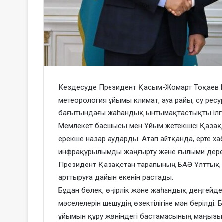
Кездесуде Президент Қасым-Жомарт Тоқаев Б
метеорология ұйымы климат, ауа райы, су ресу
бағытындағы жаһандық ынтымақтастықты ілгері
Мемлекет басшысы мен Ұйым жетекшісі Қазақс
ерекше назар аударды. Атап айтқанда, ерте х
инфрақұрылымды жаңғырту және ғылыми дере
Президент Қазақстан тарапының БАӘ Ұлттық 
арттыруға дайын екенін растады.
Бұдан бөлек, өңірлік және жаһандық деңгейдегі
мәселелерін шешудің өзектілігіне мән берілді
ұйымын құру жөніндегі бастамасының маңызы