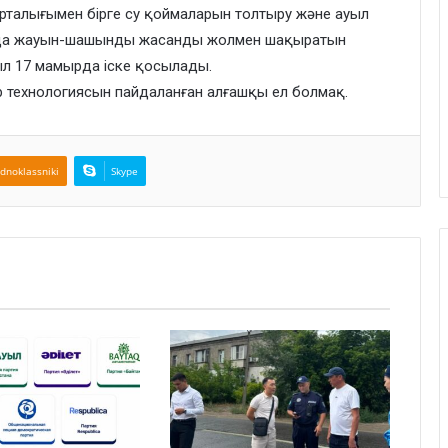
рталығымен бірге су қоймаларын толтыру және ауыл
нда жауын-шашынды жасанды жолмен шақыратын
л 17 мамырда іске қосылады.
 технологиясын пайдаланған алғашқы ел болмақ.
dnoklassniki
Skype