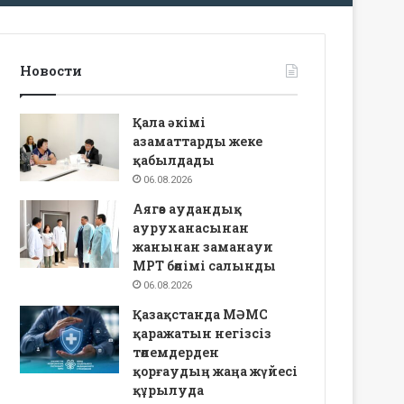
Новости
Қала әкімі
азаматтарды жеке
қабылдады
06.08.2026
Аягөз аудандық
ауруханасынан
жанынан заманауи
МРТ бөлімі салынды
06.08.2026
Қазақстанда МӘМС
қаражатын негізсіз
төлемдерден
қорғаудың жаңа жүйесі
құрылуда