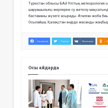
Түркістан облысы БАӘ Ұлттық метеорология о
шаруашылығы жерлеріне су жеткізу мақсаты
бастаманы жүзеге асырады. Аталған жоба биы
Осылайша, Қазақстан өңірде жасанды жаңбыр
Facebook
Twitter
VKontakte
O
Осы айдарда