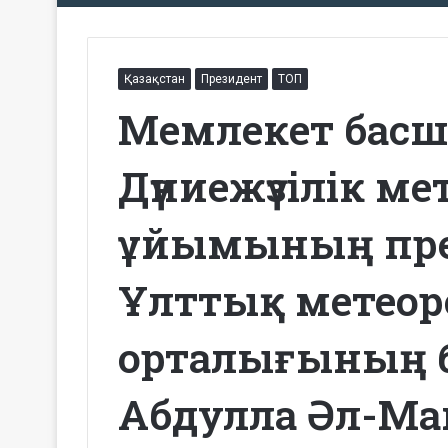
Қазақстан
Президент
ТОП
Мемлекет бас
Дүниежүзілік м
ұйымының пре
Ұлттық метеор
орталығының б
Абдулла Әл-М