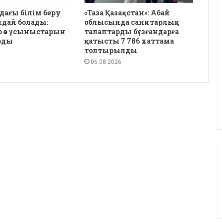
дағы білім беру
«Таза Қазақстан»: Абай
ндай болады:
облысында санитарлық
 өз ұсыныстарын
талаптарды бұзғандарға
рды
қатысты 7 786 хаттама
толтырылды
06.08.2026