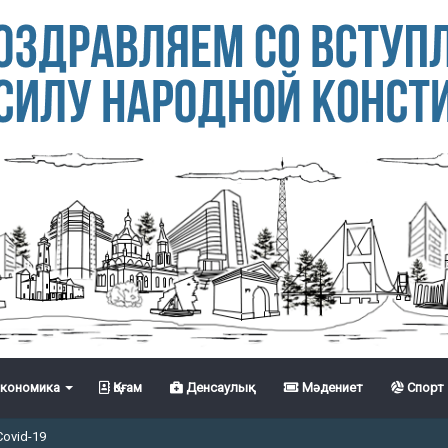
кономика
Қоғам
Денсаулық
Мәдениет
Спорт
Covid-19