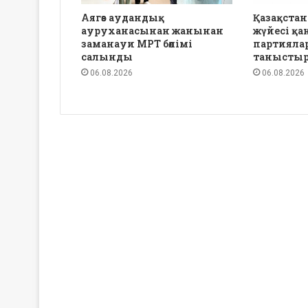
Аягөз аудандық
Қазақстан
ауруханасынан жанынан
жүйесі қа
заманауи МРТ бөлімі
партиялар
салынды
танысты
06.08.2026
06.08.2026