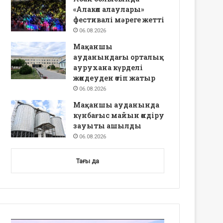
«Алакөл алаулары»
фестивалі мәреге жетті
06.08.2026
Мақаншы
ауданындағы орталық
аурухана күрделі
жөндеуден өтіп жатыр
06.08.2026
Мақаншы ауданында
күнбағыс майын өндіру
зауыты ашылды
06.08.2026
Тағы да