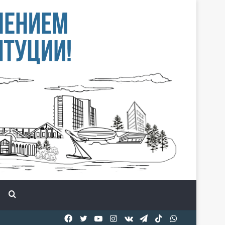
Іздеу
Facebook
Twitter
YouTube
Instagram
vk.com
Telegram
TikTok
WhatsApp