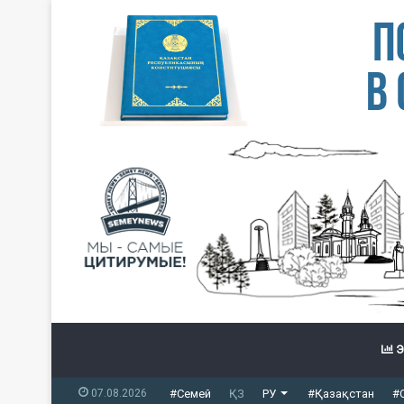
Э
07.08.2026
#Семей
ҚЗ
РУ
#Қазақстан
#