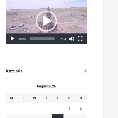
Video
Player
00:00
02:24
Күнтізбе
August 2026
M
T
W
T
F
S
S
1
2