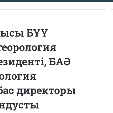
шысы БҰҰ
етеорология
зиденті, БАӘ
ология
ас директоры
андусты