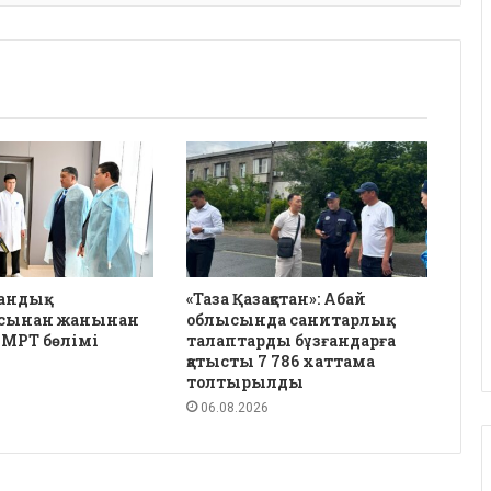
андық
«Таза Қазақстан»: Абай
сынан жанынан
облысында санитарлық
 МРТ бөлімі
талаптарды бұзғандарға
қатысты 7 786 хаттама
толтырылды
06.08.2026