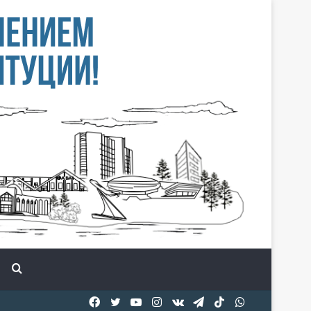
Іздеу
Facebook
Twitter
YouTube
Instagram
vk.com
Telegram
TikTok
WhatsApp