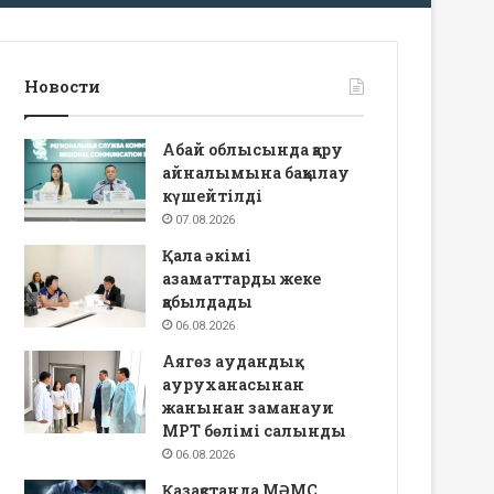
Новости
Абай облысында қару
айналымына бақылау
күшейтілді
07.08.2026
Қала әкімі
азаматтарды жеке
қабылдады
06.08.2026
Аягөз аудандық
ауруханасынан
жанынан заманауи
МРТ бөлімі салынды
06.08.2026
Қазақстанда МӘМС