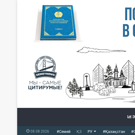
Э
08.08.2026
#Семей
ҚЗ
РУ
#Қазақстан
#