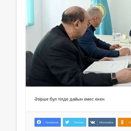
Әзірше бұл тілде дайын емес екен.
Facebook
Twitter
VKontakte
O