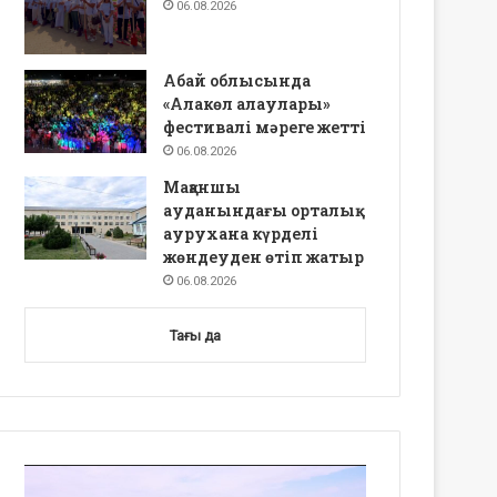
06.08.2026
Абай облысында
«Алакөл алаулары»
фестивалі мәреге жетті
06.08.2026
Мақаншы
ауданындағы орталық
аурухана күрделі
жөндеуден өтіп жатыр
06.08.2026
Тағы да
Video