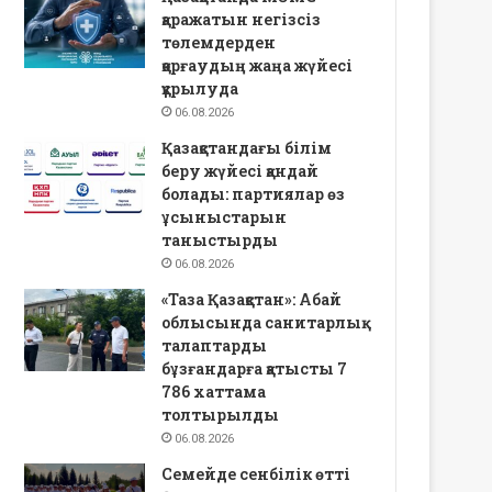
қаражатын негізсіз
төлемдерден
қорғаудың жаңа жүйесі
құрылуда
06.08.2026
Қазақстандағы білім
беру жүйесі қандай
болады: партиялар өз
ұсыныстарын
таныстырды
06.08.2026
«Таза Қазақстан»: Абай
облысында санитарлық
талаптарды
бұзғандарға қатысты 7
786 хаттама
толтырылды
06.08.2026
Семейде сенбілік өтті