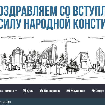
кономика
Қоғам
Денсаулық
Мәдениет
Спорт
Covid-19