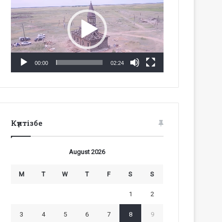
Player
00:00
02:24
Күнтізбе
August 2026
M
T
W
T
F
S
S
1
2
3
4
5
6
7
8
9