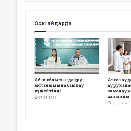
Осы айдарда
Абай облысында қару
Аягөз ауд
айналымына бақылау
аурухана
күшейтілді
заманауи
салынды
07.08.2026
06.08.2026