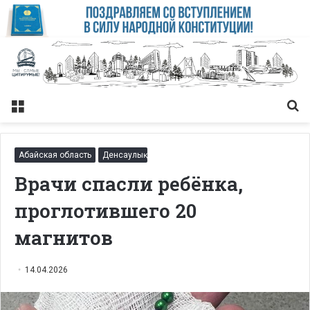
Меню
Із
Абайская область
Денсаулық
Врачи спасли ребёнка,
проглотившего 20
магнитов
14.04.2026