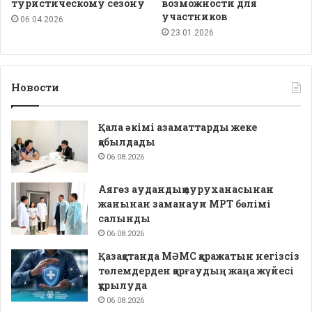
туристическому сезону
возможности для
участников
06.04.2026
23.01.2026
Новости
Қала әкімі азаматтарды жеке
қабылдады
06.08.2026
Аягөз аудандық ауруханасынан
жанынан заманауи МРТ бөлімі
салынды
06.08.2026
Қазақстанда МӘМС қаражатын негізсіз
төлемдерден қорғаудың жаңа жүйесі
құрылуда
06.08.2026