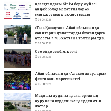
Қазақстандағы білім беру жүйесі
қандай болады: партиялар өз
ұсыныстарын таныстырды
06.08.2026
«Таза Қазақстан»: Абай облысында
санитарлық талаптарды бұзғандарға
қатысты 7 786 хаттама толтырылды
06.08.2026
Семейде сенбілік өтті
06.08.2026
Абай облысында «Алакөл алаулары»
фестивалі мәреге жетті
06.08.2026
Мақаншы ауданындағы орталық
аурухана күрделі жөндеуден өтіп
жатыр