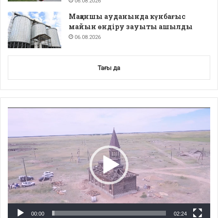
06.08.2026
Мақаншы ауданында күнбағыс
майын өндіру зауыты ашылды
06.08.2026
Тағы да
Video
Player
00:00
02:24