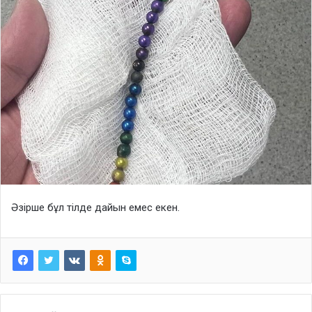
Әзірше бұл тілде дайын емес екен.