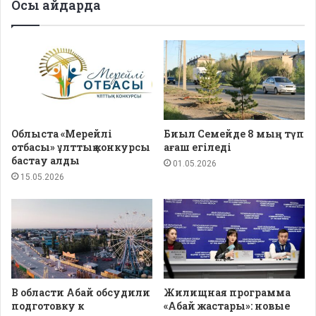
Осы айдарда
Облыста «Мерейлі
Биыл Семейде 8 мың түп
отбасы» ұлттық конкурсы
ағаш егіледі
бастау алды
01.05.2026
15.05.2026
В области Абай обсудили
Жилищная программа
подготовку к
«Абай жастары»: новые