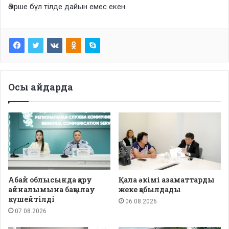
Әзірше бұл тілде дайын емес екен.
Осы айдарда
Абай облысында қару
Қала әкімі азаматтарды
айналымына бақылау
жеке қабылдады
күшейтілді
06.08.2026
07.08.2026