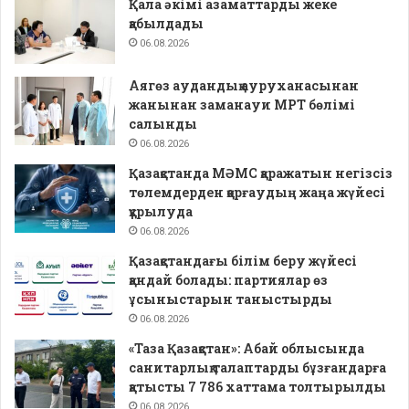
Қала әкімі азаматтарды жеке
қабылдады
06.08.2026
Аягөз аудандық ауруханасынан
жанынан заманауи МРТ бөлімі
салынды
06.08.2026
Қазақстанда МӘМС қаражатын негізсіз
төлемдерден қорғаудың жаңа жүйесі
құрылуда
06.08.2026
Қазақстандағы білім беру жүйесі
қандай болады: партиялар өз
ұсыныстарын таныстырды
06.08.2026
«Таза Қазақстан»: Абай облысында
санитарлық талаптарды бұзғандарға
қатысты 7 786 хаттама толтырылды
06.08.2026