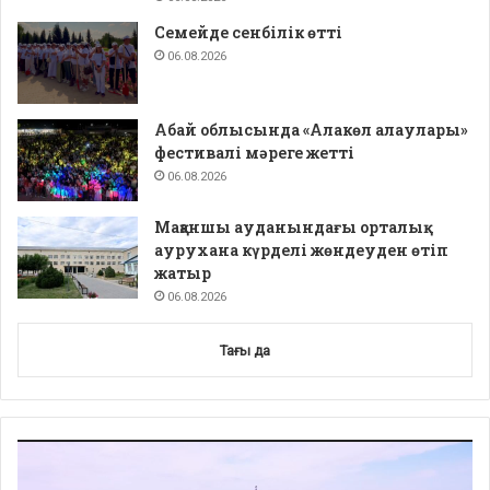
Семейде сенбілік өтті
06.08.2026
Абай облысында «Алакөл алаулары»
фестивалі мәреге жетті
06.08.2026
Мақаншы ауданындағы орталық
аурухана күрделі жөндеуден өтіп
жатыр
06.08.2026
Тағы да
Video
Player