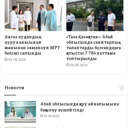
Аягөз аудандық
«Таза Қазақстан»: Абай
ауруханасынан
облысында санитарлық
жанынан заманауи МРТ
талаптарды бұзғандарға
бөлімі салынды
қатысты 7 786 хаттама
толтырылды
06.08.2026
06.08.2026
Новости
Абай облысында қару айналымына
бақылау күшейтілді
07.08.2026