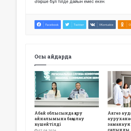
Әзірше бұл тілде дайын емес екен.
Facebook
Twitter
VKontakte
O
Осы айдарда
Абай облысында қару
Аягөз ауд
айналымына бақылау
аурухана
күшейтілді
заманауи
салынды
07.08.2026