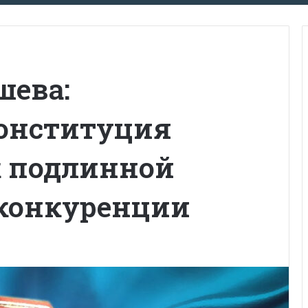
шева:
онституция
к подлинной
конкуренции