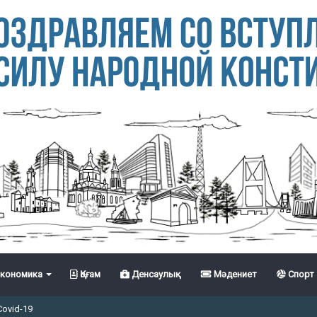
кономика
Қоғам
Денсаулық
Мәдениет
Спорт
Covid-19