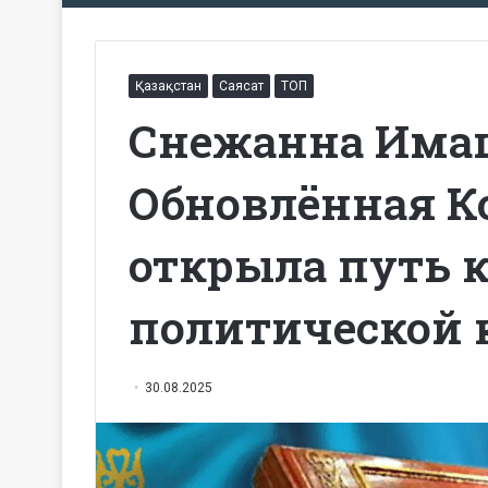
Қазақстан
Саясат
ТОП
Снежанна Има
Обновлённая К
открыла путь 
политической 
30.08.2025