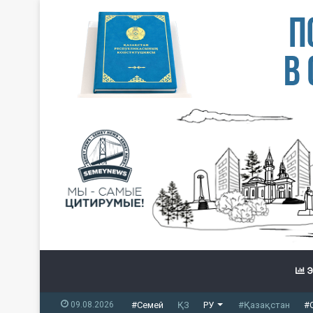
Э
09.08.2026
#Семей
ҚЗ
РУ
#Қазақстан
#