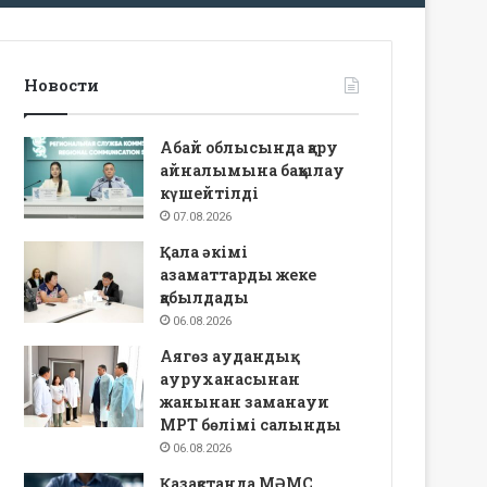
Новости
Абай облысында қару
айналымына бақылау
күшейтілді
07.08.2026
Қала әкімі
азаматтарды жеке
қабылдады
06.08.2026
Аягөз аудандық
ауруханасынан
жанынан заманауи
МРТ бөлімі салынды
06.08.2026
Қазақстанда МӘМС