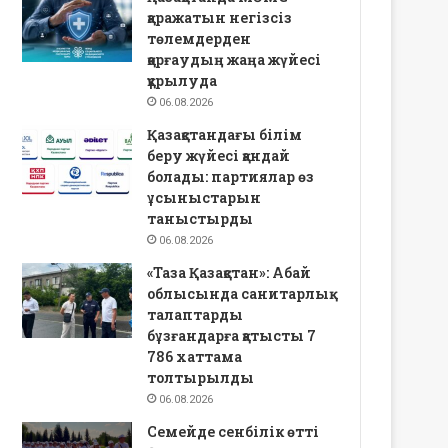
қаражатын негізсіз
төлемдерден
қорғаудың жаңа жүйесі
құрылуда
06.08.2026
Қазақстандағы білім
беру жүйесі қандай
болады: партиялар өз
ұсыныстарын
таныстырды
06.08.2026
«Таза Қазақстан»: Абай
облысында санитарлық
талаптарды
бұзғандарға қатысты 7
786 хаттама
толтырылды
06.08.2026
Семейде сенбілік өтті