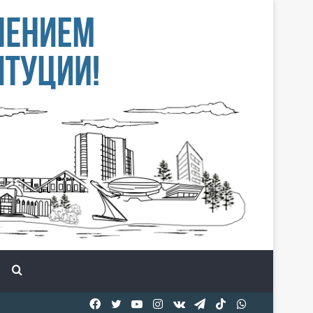
Іздеу
Facebook
Twitter
YouTube
Instagram
vk.com
Telegram
TikTok
WhatsApp