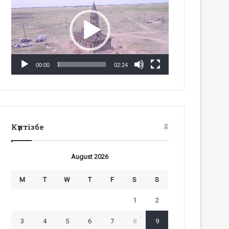
Player
00:00
02:24
Күнтізбе
August 2026
M
T
W
T
F
S
S
1
2
3
4
5
6
7
8
9