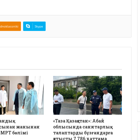
dnoklassniki
Skype
андық
«Таза Қазақстан»: Абай
сынан жанынан
облысында санитарлық
 МРТ бөлімі
талаптарды бұзғандарға
қатысты 7 786 хаттама