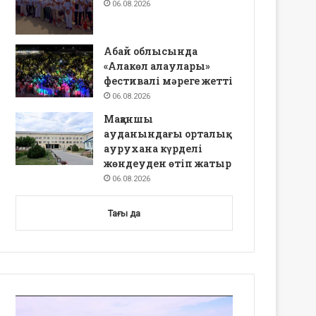
06.08.2026
Абай облысында
«Алакөл алаулары»
фестивалі мәреге жетті
06.08.2026
Мақаншы
ауданындағы орталық
аурухана күрделі
жөндеуден өтіп жатыр
06.08.2026
Тағы да
Video