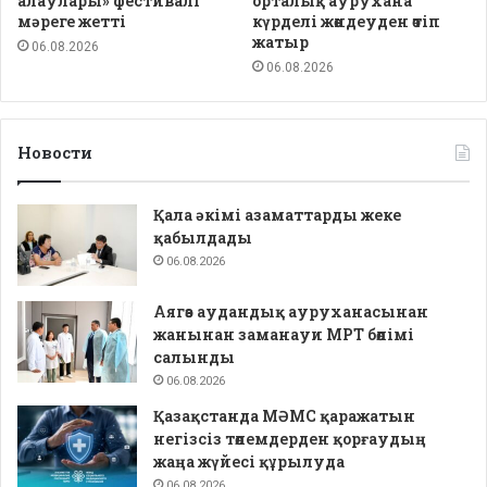
алаулары» фестивалі
орталық аурухана
мәреге жетті
күрделі жөндеуден өтіп
жатыр
06.08.2026
06.08.2026
Новости
Қала әкімі азаматтарды жеке
қабылдады
06.08.2026
Аягөз аудандық ауруханасынан
жанынан заманауи МРТ бөлімі
салынды
06.08.2026
Қазақстанда МӘМС қаражатын
негізсіз төлемдерден қорғаудың
жаңа жүйесі құрылуда
06.08.2026