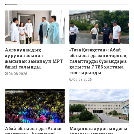
Аягөз аудандық
«Таза Қазақстан»: Абай
ауруханасынан
облысында санитарлық
жанынан заманауи МРТ
талаптарды бұзғандарға
бөлімі салынды
қатысты 7 786 хаттама
толтырылды
06.08.2026
06.08.2026
Абай облысында «Алакөл
Мақаншы ауданындағы