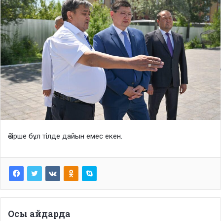
Әзірше бұл тілде дайын емес екен.
Осы айдарда