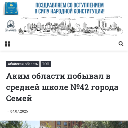
Меню
Із
Абайская область
ТОП
Аким области побывал в
средней школе №42 города
Семей
04.07.2025