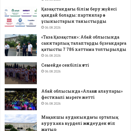
Қазақстандағы білім беру жүйесі
қандай болады: партиялар өз
ұсыныстарын таныстырды
06.08.2026
«Таза Қазақстан»: Абай облысында
санитарлық талаптарды бұзғандарға
қатысты 7 786 хаттама толтырылды
06.08.2026
Семейде сенбілік өтті
06.08.2026
Абай облысында «Алакөл алаулары»
фестивалі мәреге жетті
06.08.2026
Мақаншы ауданындағы орталық
аурухана күрделі жөндеуден өтіп
жатыр