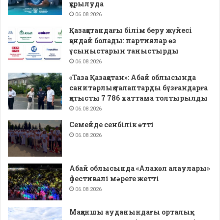
құрылуда
06.08.2026
Қазақстандағы білім беру жүйесі
қандай болады: партиялар өз
ұсыныстарын таныстырды
06.08.2026
«Таза Қазақстан»: Абай облысында
санитарлық талаптарды бұзғандарға
қатысты 7 786 хаттама толтырылды
06.08.2026
Семейде сенбілік өтті
06.08.2026
Абай облысында «Алакөл алаулары»
фестивалі мәреге жетті
06.08.2026
Мақаншы ауданындағы орталық