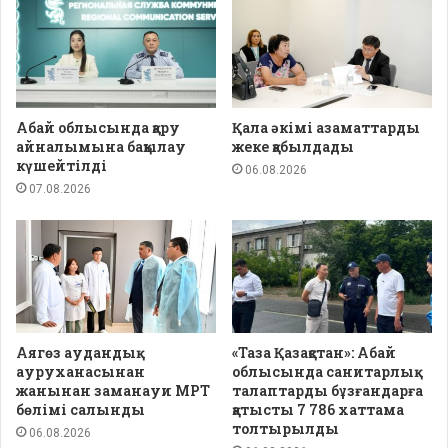
Абай облысында қару
Қала әкімі азаматтарды
айналымына бақылау
жеке қабылдады
күшейтілді
06.08.2026
07.08.2026
Аягөз аудандық
«Таза Қазақстан»: Абай
ауруханасынан
облысында санитарлық
жанынан заманауи МРТ
талаптарды бұзғандарға
бөлімі салынды
қатысты 7 786 хаттама
толтырылды
06.08.2026