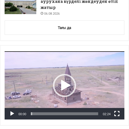
аурухана күрделі жөндеуден өтіп
жатыр
06.08.2026
Тағы да
Video
Player
00:00
02:24