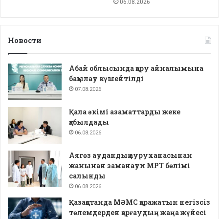
06.08.2026
Новости
Абай облысында қару айналымына
бақылау күшейтілді
07.08.2026
Қала әкімі азаматтарды жеке
қабылдады
06.08.2026
Аягөз аудандық ауруханасынан
жанынан заманауи МРТ бөлімі
салынды
06.08.2026
Қазақстанда МӘМС қаражатын негізсіз
төлемдерден қорғаудың жаңа жүйесі