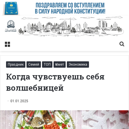
Меню
Із
Праздник
Семей
ТОП
Үкімет
Экономика
Когда чувствуешь себя
волшебницей
01.01.2025