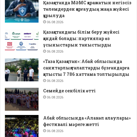
Қазақстанда МӘМС қаражатын негізсіз
төлемдерден қорғаудың жаңа жүйесі
құрылуда
06.08.2026
Қазақстандағы білім беру жүйесі
қандай болады: партиялар өз
ұсыныстарын таныстырды
06.08.2026
«Таза Қазақстан»: Абай облысында
санитарлық талаптарды бұзғандарға
қатысты 7 786 хаттама толтырылды
06.08.2026
Семейде сенбілік өтті
06.08.2026
Абай облысында «Алакөл алаулары»
фестивалі мәреге жетті
06.08.2026