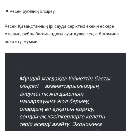
Ресей рублінің әлсіреуі.
Ресей Қазақстанның ірі сауда серіктесі екенін ескере
отырып, рубль бағамындағы ауытқулар теңге бағамына
әсер етуі мүмкін.
Мұндай жағдайда Үкіметтің басты
міндеті – азаматтарымыздың
әлеуметтік жағдайының
нашарлауына жол бермеу,
олардың әл-ауқатын қорғау,
сондай-ақ кәсіпкерлерге келетін
теріс әсерді азайту. Экономика