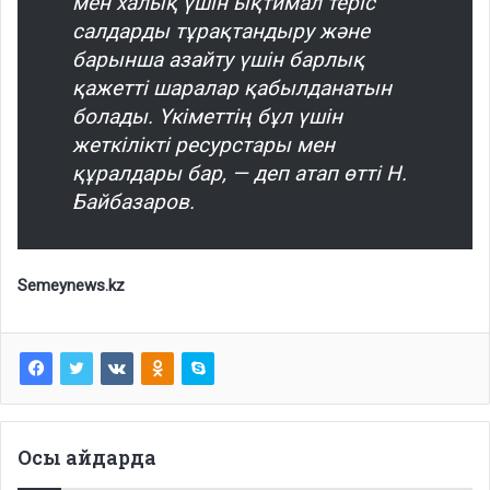
мен халық үшін ықтимал теріс
салдарды тұрақтандыру және
барынша азайту үшін барлық
қажетті шаралар қабылданатын
болады. Үкіметтің бұл үшін
жеткілікті ресурстары мен
құралдары бар, — деп атап өтті Н.
Байбазаров.
Semeynews.kz
Осы айдарда