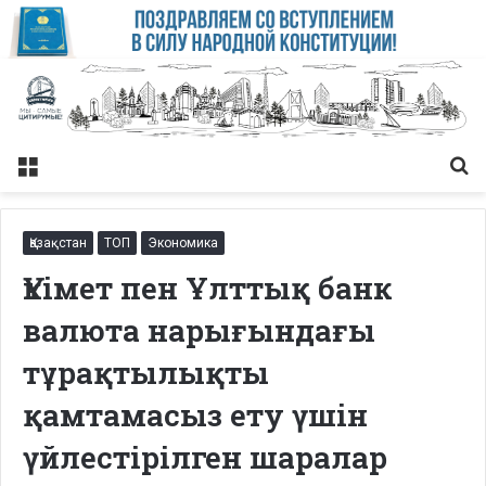
Меню
Із
Қазақстан
ТОП
Экономика
Үкімет пен Ұлттық банк
валюта нарығындағы
тұрақтылықты
қамтамасыз ету үшін
үйлестірілген шаралар