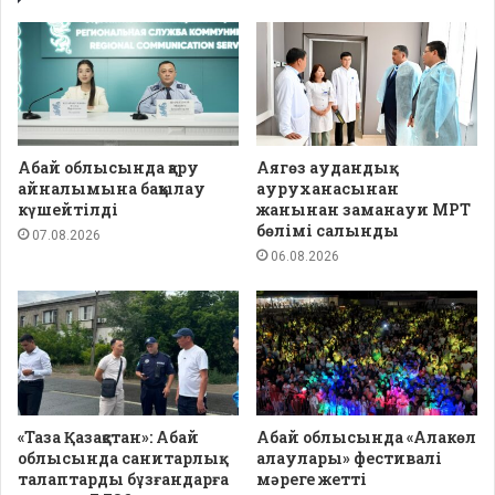
Абай облысында қару
Аягөз аудандық
айналымына бақылау
ауруханасынан
күшейтілді
жанынан заманауи МРТ
бөлімі салынды
07.08.2026
06.08.2026
«Таза Қазақстан»: Абай
Абай облысында «Алакөл
облысында санитарлық
алаулары» фестивалі
талаптарды бұзғандарға
мәреге жетті