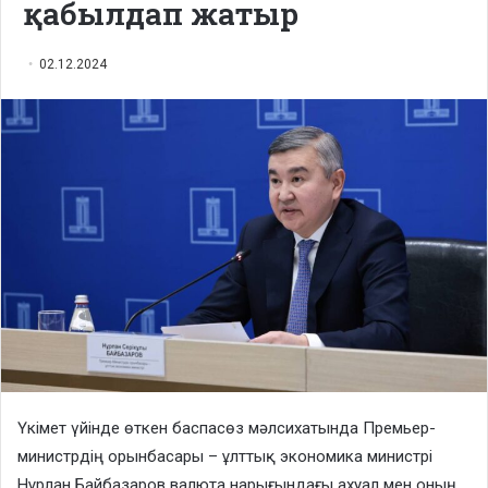
қабылдап жатыр
02.12.2024
Үкімет үйінде өткен баспасөз мәлсихатында Премьер-
министрдің орынбасары – ұлттық экономика министрі
Нұрлан Байбазаров валюта нарығындағы ахуал мен оның