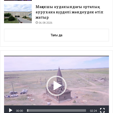
Мақаншы ауданындағы орталық
аурухана күрделі жөндеуден өтіп
жатыр
06.08.2026
Тағы да
Video
Player
00:00
02:24