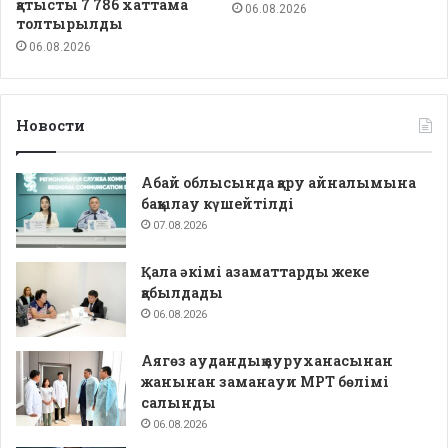
қатысты 7 786 хаттама
06.08.2026
толтырылды
06.08.2026
Новости
Абай облысында қару айналымына
бақылау күшейтілді
07.08.2026
Қала әкімі азаматтарды жеке
қабылдады
06.08.2026
Аягөз аудандық ауруханасынан
жанынан заманауи МРТ бөлімі
салынды
06.08.2026