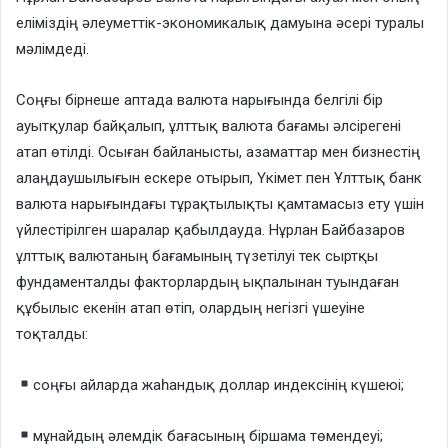
еліміздің әлеуметтік-экономикалық дамуына әсері туралы
мәлімдеді.
Соңғы бірнеше аптада валюта нарығында белгілі бір
ауытқулар байқалып, ұлттық валюта бағамы әлсірегені
атап өтілді. Осыған байланысты, азаматтар мен бизнестің
алаңдаушылығын ескере отырып, Үкімет пен Ұлттық банк
валюта нарығындағы тұрақтылықты қамтамасыз ету үшін
үйлестірілген шаралар қабылдауда. Нұрлан Байбазаров
ұлттық валютаның бағамының түзетілуі тек сыртқы
фундаменталды факторлардың ықпалынан туындаған
құбылыс екенін атап өтіп, олардың негізгі үшеуіне
тоқталды:
соңғы айларда жаһандық доллар индексінің күшеюі;
мұнайдың әлемдік бағасының біршама төмендеуі;