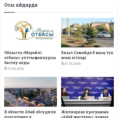
Осы айдарда
Облыста «Мерейлі
Биыл Семейде 8 мың түп
отбасы» ұлттық конкурсы
ағаш егіледі
бастау алды
01.05.2026
15.05.2026
В области Абай обсудили
Жилищная программа
подготовку к
«Абай жастары»: новые