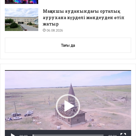
Мақаншы ауданындағы орталық
аурухана күрделі жөндеуден өтіп
жатыр
06.08.2026
Тағы да
Video
Player