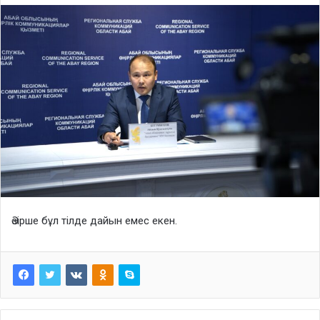
Әзірше бұл тілде дайын емес екен.