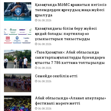
Қазақстанда МӘМС қаражатын негізсіз
төлемдерден қорғаудың жаңа жүйесі
құрылуда
06.08.2026
Қазақстандағы білім беру жүйесі
қандай болады: партиялар өз
ұсыныстарын таныстырды
06.08.2026
«Таза Қазақстан»: Абай облысында
санитарлық талаптарды бұзғандарға
қатысты 7 786 хаттама толтырылды
06.08.2026
Семейде сенбілік өтті
06.08.2026
Абай облысында «Алакөл алаулары»
фестивалі мәреге жетті
06.08.2026